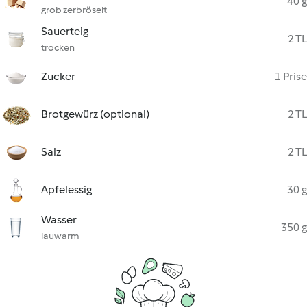
40 g
grob zerbröselt
Sauerteig
2 TL
trocken
Zucker
1 Prise
Brotgewürz (optional)
2 TL
Salz
2 TL
Apfelessig
30 g
Wasser
350 g
lauwarm