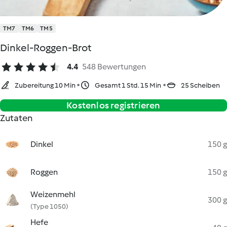
TM7
TM6
TM5
Dinkel-Roggen-Brot
4.4
548 Bewertungen
Zubereitung 10 Min
Gesamt 1 Std. 15 Min
25 Scheiben
Kostenlos registrieren
Zutaten
Dinkel
150 g
Roggen
150 g
Weizenmehl
300 g
(Type 1050)
Hefe