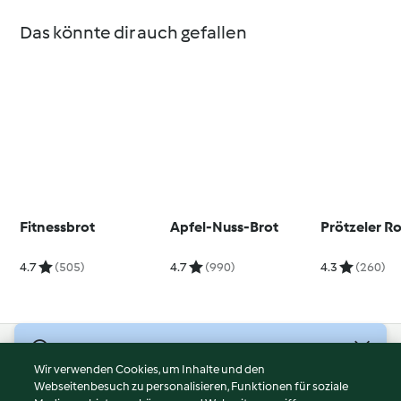
Das könnte dir auch gefallen
Fitnessbrot
Apfel-Nuss-Brot
Prötzeler R
4.7
(505)
4.7
(990)
4.3
(260)
© Copyright 2026
Wir verwenden Cookies, um Inhalte und den
Webseitenbesuch zu personalisieren, Funktionen für soziale
Nutzungsbedingungen