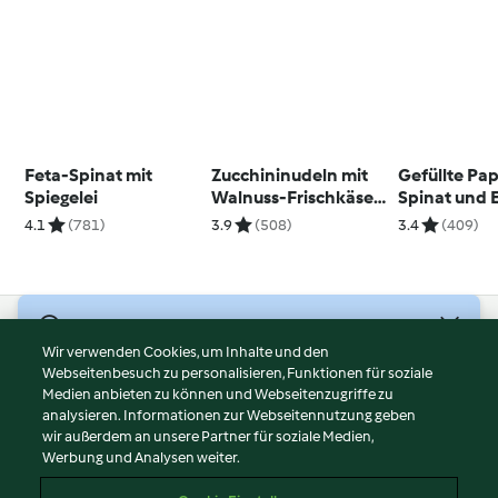
Feta-Spinat mit
Zucchininudeln mit
Gefüllte Pap
Spiegelei
Walnuss-Frischkäse-
Spinat und E
Pesto
4.1
(781)
3.9
(508)
3.4
(409)
© Copyright 2026
Wir verwenden Cookies, um Inhalte und den
Webseitenbesuch zu personalisieren, Funktionen für soziale
Nutzungsbedingungen
Medien anbieten zu können und Webseitenzugriffe zu
Datenschutzrichtlinien
analysieren. Informationen zur Webseitennutzung geben
Disclaimer
wir außerdem an unsere Partner für soziale Medien,
Werbung und Analysen weiter.
Impressum
Cookies