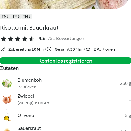
TM7
TM6
TM5
Risotto mit Sauerkraut
4.3
751 Bewertungen
Zubereitung 10 Min
Gesamt 30 Min
2 Portionen
Kostenlos registrieren
Zutaten
Blumenkohl
250 g
in Stücken
Zwiebel
1
(ca. 70 g), halbiert
Olivenöl
5 g
Sauerkraut