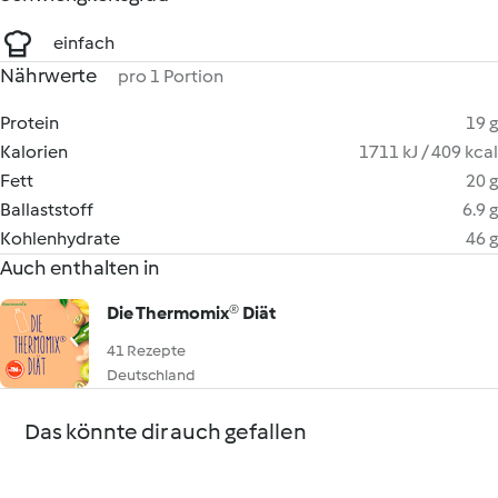
einfach
Nährwerte
pro 1 Portion
Protein
19 g
Kalorien
1711 kJ / 409 kcal
Fett
20 g
Ballaststoff
6.9 g
Kohlenhydrate
46 g
Auch enthalten in
Die Thermomix® Diät
41 Rezepte
Deutschland
Das könnte dir auch gefallen