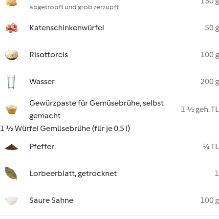
150 g
abgetropft und grob zerzupft
Katenschinkenwürfel
50 g
Risottoreis
100 g
Wasser
200 g
Gewürzpaste für Gemüsebrühe, selbst
1 ½ geh. TL
gemacht
1 ½ Würfel Gemüsebrühe (für je 0,5 l)
Pfeffer
¼ TL
Lorbeerblatt, getrocknet
1
Saure Sahne
100 g