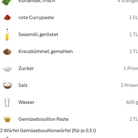
Koriander, frisch
4 Stängel
rote Currypaste
1 EL
Sesamöl, geröstet
1 TL
Kreuzkümmel, gemahlen
1 TL
Zucker
1 Prise
Salz
2 Prisen
Wasser
600 g
Gemüsebouillon Paste
2 TL
2 Würfel Gemüsebouillonwürfel (für je 0,5 l)