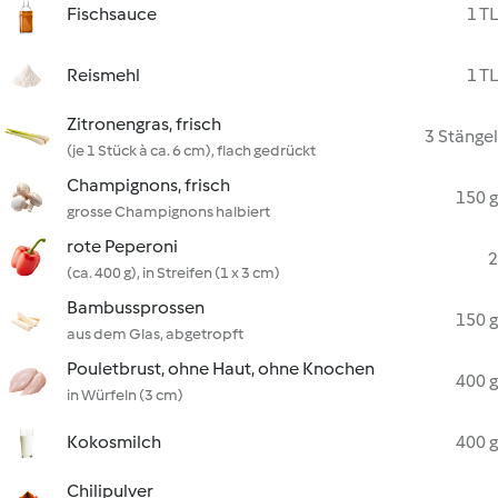
Fischsauce
1 TL
Reismehl
1 TL
Zitronengras, frisch
3 Stängel
(je 1 Stück à ca. 6 cm), flach gedrückt
Champignons, frisch
150 g
grosse Champignons halbiert
rote Peperoni
2
(ca. 400 g), in Streifen (1 x 3 cm)
Bambussprossen
150 g
aus dem Glas, abgetropft
Pouletbrust, ohne Haut, ohne Knochen
400 g
in Würfeln (3 cm)
Kokosmilch
400 g
Chilipulver