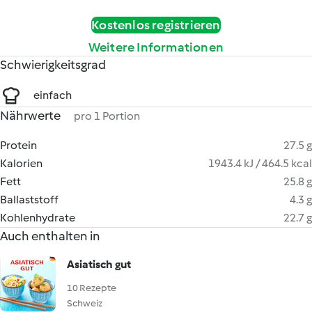
Kostenlos registrieren
Weitere Informationen
Schwierigkeitsgrad
einfach
Nährwerte
pro 1 Portion
Protein
27.5 g
Kalorien
1943.4 kJ / 464.5 kcal
Fett
25.8 g
Ballaststoff
4.3 g
Kohlenhydrate
22.7 g
Auch enthalten in
Asiatisch gut
10 Rezepte
Schweiz