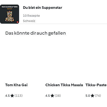
Du bist ein Suppenstar
10 Rezepte
Schweiz
Das könnte dir auch gefallen
Tom Kha Gai
Chicken Tikka Masala
Tikka-Paste
4.5
(113)
4.5
(28)
5.0
(74)