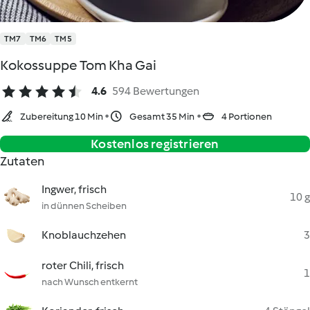
TM7
TM6
TM5
Kokossuppe Tom Kha Gai
4.6
594 Bewertungen
Zubereitung 10 Min
Gesamt 35 Min
4 Portionen
Kostenlos registrieren
Zutaten
Ingwer, frisch
10 g
in dünnen Scheiben
Knoblauchzehen
3
roter Chili, frisch
1
nach Wunsch entkernt