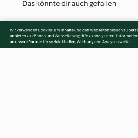
Das könnte dir auch gefallen
Wir verwenden Cookies, um Inhalte und den Webseitenbesuch zu person
anbieten zu können und Webseitenzugriffe zu analysieren. Informati
an unsere Partner für soziale Medien, Werbung und Analysen weiter.
Bunter Quinoasalat
Linsensalat mit T
Feta
4.6
(820)
4.6
(1.1K)
© Copyright 2026