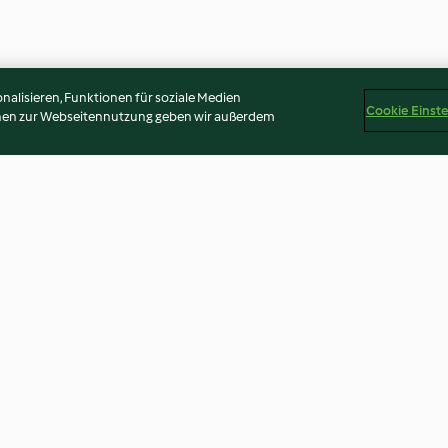
alisieren, Funktionen für soziale Medien
Cookie Einst
onen zur Webseitennutzung geben wir außerdem
omaten und
Kokosnuss Dhal
Minestrone goes
4.3
(1.5K)
4.2
(1.6K)