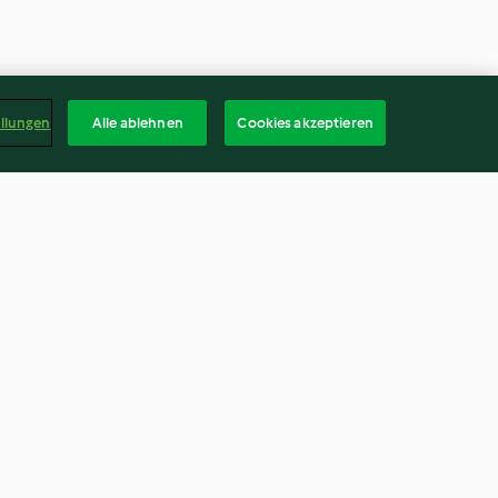
ellungen
Alle ablehnen
Cookies akzeptieren
 Asia
Auberginen-Kokos-Erdnuss-
Curry
4.1
(1.6K)