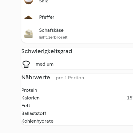
Salz
Pfeffer
Schafskäse
light, zerbröselt
Schwierigkeitsgrad
medium
Nährwerte
pro 1 Portion
Protein
Kalorien
15
Fett
Ballaststoff
Kohlenhydrate