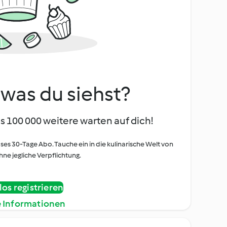
, was du siehst?
s 100 000 weitere warten auf dich!
oses 30-Tage Abo. Tauche ein in die kulinarische Welt von
ne jegliche Verpflichtung.
os registrieren
e Informationen