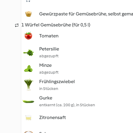
Gewürzpaste für Gemüsebrühe, selbst gem
1 Würfel Gemüsebrühe (für 0,5 l)
Tomaten
Petersilie
abgezupft
Minze
abgezupft
Frühlingszwiebel
in Stücken
Gurke
entkernt (ca. 200 g), in Stücken
Zitronensaft