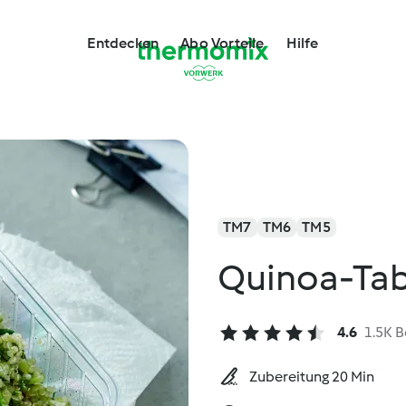
Entdecken
Abo Vorteile
Hilfe
TM7
TM6
TM5
Quinoa-Ta
4.6
1.5K 
Zubereitung 20 Min