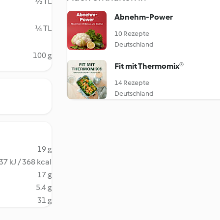
½ TL
Abnehm-Power
¼ TL
10 Rezepte
Deutschland
100 g
Fit mit Thermomix®
14 Rezepte
Deutschland
19 g
37 kJ / 368 kcal
17 g
5.4 g
31 g