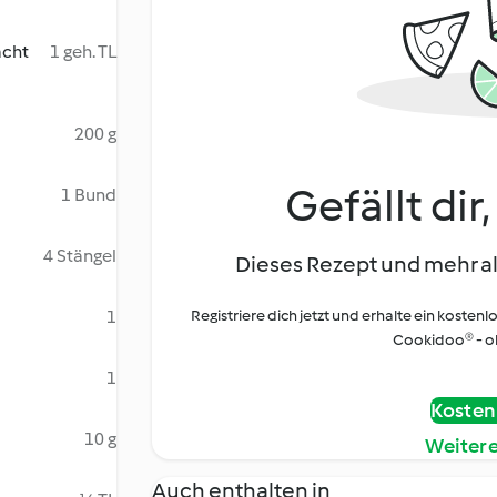
acht
1 geh. TL
200 g
Gefällt dir
1 Bund
4 Stängel
Dieses Rezept und mehr al
1
Registriere dich jetzt und erhalte ein kostenl
Cookidoo® - oh
1
Kostenl
10 g
Weiter
Auch enthalten in