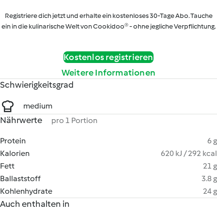
Registriere dich jetzt und erhalte ein kostenloses 30-Tage Abo. Tauche
ein in die kulinarische Welt von Cookidoo® - ohne jegliche Verpflichtung.
Kostenlos registrieren
Weitere Informationen
Schwierigkeitsgrad
medium
Nährwerte
pro 1 Portion
Protein
6 g
Kalorien
620 kJ / 292 kcal
Fett
21 g
Ballaststoff
3.8 g
Kohlenhydrate
24 g
Auch enthalten in