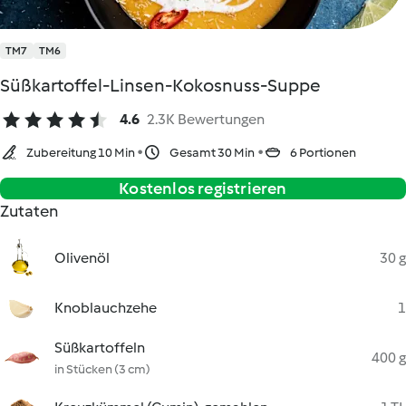
TM7
TM6
Süßkartoffel-Linsen-Kokosnuss-Suppe
4.6
2.3K Bewertungen
Zubereitung 10 Min
Gesamt 30 Min
6 Portionen
Kostenlos registrieren
Zutaten
Olivenöl
30 g
Knoblauchzehe
1
Süßkartoffeln
400 g
in Stücken (3 cm)