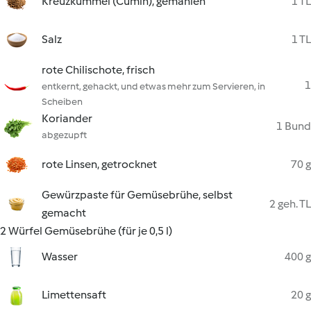
Kreuzkümmel (Cumin), gemahlen
1 TL
Salz
1 TL
rote Chilischote, frisch
1
entkernt, gehackt, und etwas mehr zum Servieren, in
Scheiben
Koriander
1 Bund
abgezupft
rote Linsen, getrocknet
70 g
Gewürzpaste für Gemüsebrühe, selbst
2 geh. TL
gemacht
2 Würfel Gemüsebrühe (für je 0,5 l)
Wasser
400 g
Limettensaft
20 g