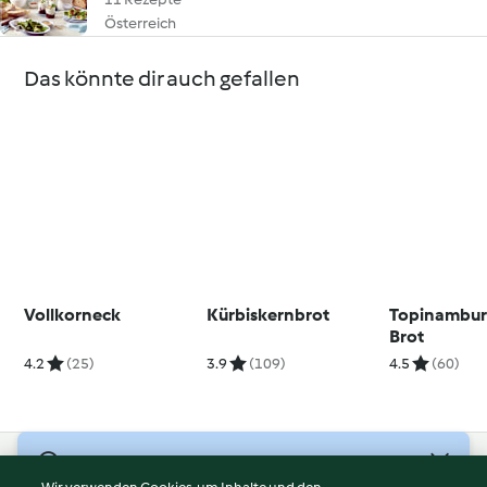
Österreich
Das könnte dir auch gefallen
Vollkorneck
Kürbiskernbrot
Topinambur
Brot
4.2
(25)
3.9
(109)
4.5
(60)
© Copyright 2026