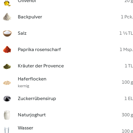
Olivenöl
20 g
Backpulver
1 Pck.
Salz
1 ½ TL
Paprika rosenscharf
1 Msp.
Kräuter der Provence
1 TL
Haferflocken
100 g
kernig
Zuckerrübensirup
1 EL
Naturjoghurt
300 g
Wasser
100 g