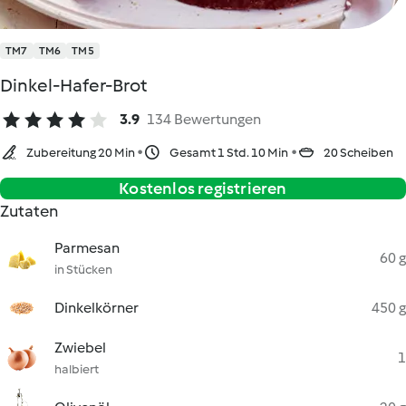
TM7
TM6
TM5
Dinkel-Hafer-Brot
3.9
134 Bewertungen
Zubereitung 20 Min
Gesamt 1 Std. 10 Min
20 Scheiben
Kostenlos registrieren
Zutaten
Parmesan
60 g
in Stücken
Dinkelkörner
450 g
Zwiebel
1
halbiert