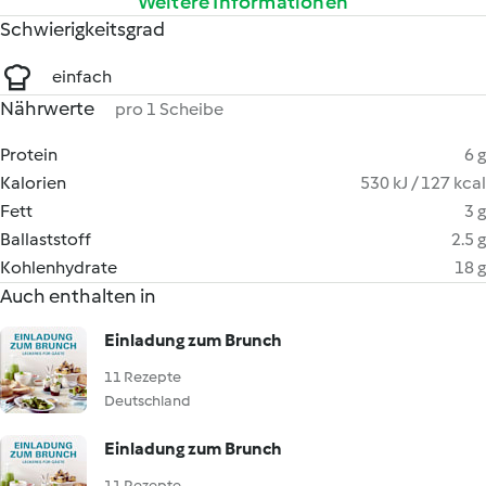
Weitere Informationen
Schwierigkeitsgrad
einfach
Nährwerte
pro 1 Scheibe
Protein
6 g
Kalorien
530 kJ / 127 kcal
Fett
3 g
Ballaststoff
2.5 g
Kohlenhydrate
18 g
Auch enthalten in
Einladung zum Brunch
11 Rezepte
Deutschland
Einladung zum Brunch
11 Rezepte