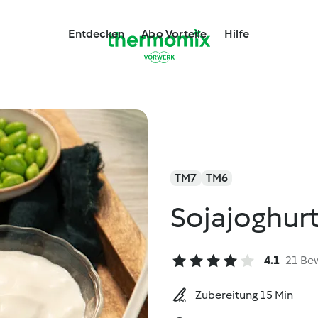
Entdecken
Abo Vorteile
Hilfe
TM7
TM6
Sojajoghurt
4.1
21 Be
Zubereitung 15 Min