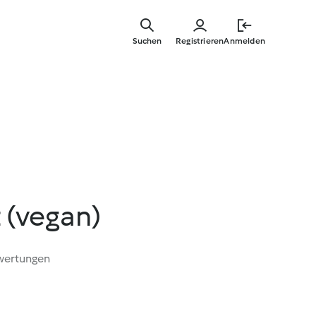
Zum
Hauptinha
Suchen
Registrieren
Anmelden
springen
 (vegan)
wertungen