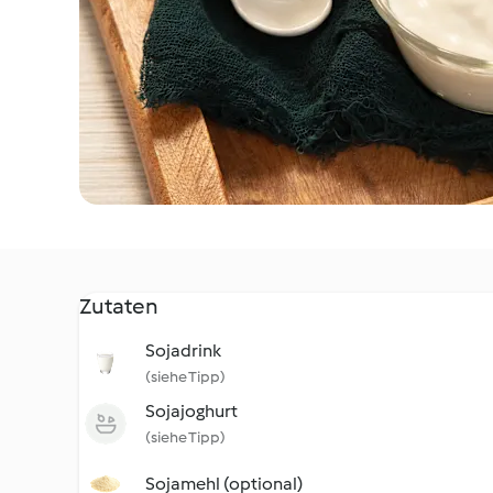
Zutaten
Sojadrink
(siehe Tipp)
Sojajoghurt
(siehe Tipp)
Sojamehl (optional)