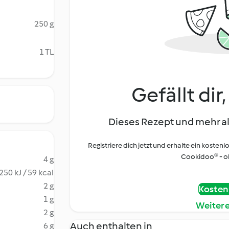
250 g
1 TL
Gefällt dir
Dieses Rezept und mehr al
Registriere dich jetzt und erhalte ein kostenl
Cookidoo® - oh
4 g
250 kJ / 59 kcal
2 g
Kostenl
1 g
Weiter
2 g
Auch enthalten in
6 g