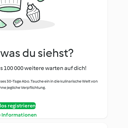
, was du siehst?
s 100 000 weitere warten auf dich!
oses 30-Tage Abo. Tauche ein in die kulinarische Welt von
ne jegliche Verpflichtung.
os registrieren
e Informationen