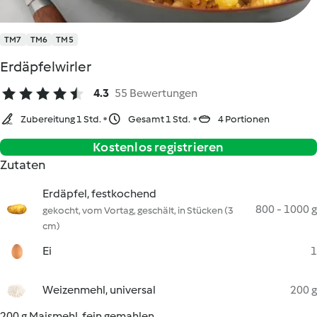
TM7
TM6
TM5
Erdäpfelwirler
4.3
55 Bewertungen
Zubereitung 1 Std.
Gesamt 1 Std.
4 Portionen
Kostenlos registrieren
Zutaten
Erdäpfel, festkochend
800 - 1000 g
gekocht, vom Vortag, geschält, in Stücken (3
cm)
Ei
1
Weizenmehl, universal
200 g
200 g Maismehl, fein gemahlen