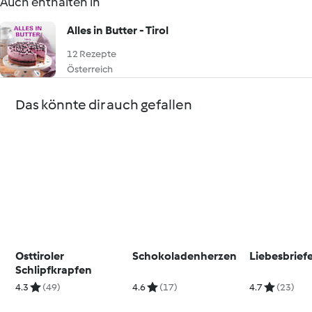
Auch enthalten in
Alles in Butter - Tirol
12 Rezepte
Österreich
Das könnte dir auch gefallen
Osttiroler
Schokoladenherzen
Liebesbrief
Schlipfkrapfen
4.3
(49)
4.6
(17)
4.7
(23)