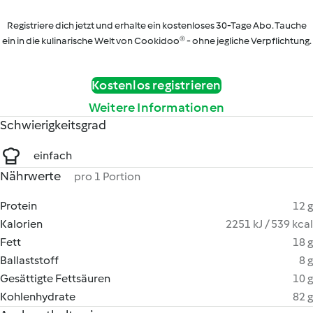
Registriere dich jetzt und erhalte ein kostenloses 30-Tage Abo. Tauche
ein in die kulinarische Welt von Cookidoo® - ohne jegliche Verpflichtung.
Kostenlos registrieren
Weitere Informationen
Schwierigkeitsgrad
einfach
Nährwerte
pro 1 Portion
Protein
12 g
Kalorien
2251 kJ / 539 kcal
Fett
18 g
Ballaststoff
8 g
Gesättigte Fettsäuren
10 g
Kohlenhydrate
82 g