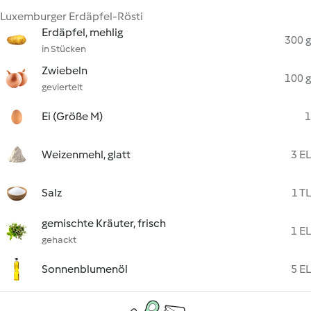
Luxemburger Erdäpfel-Rösti
Erdäpfel, mehlig
300 g
in Stücken
Zwiebeln
100 g
geviertelt
Ei (Größe M)
1
Weizenmehl, glatt
3 EL
Salz
1 TL
gemischte Kräuter, frisch
1 EL
gehackt
Sonnenblumenöl
5 EL