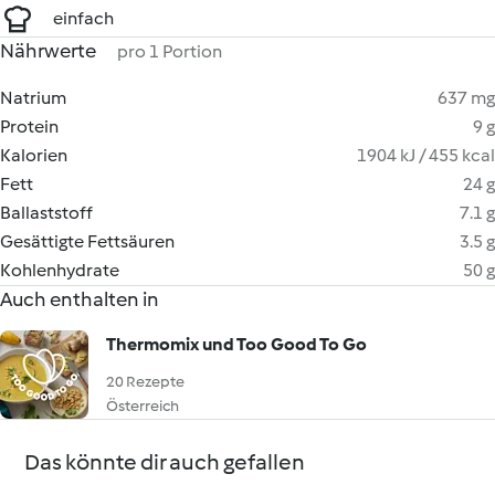
einfach
Nährwerte
pro 1 Portion
Natrium
637 mg
Protein
9 g
Kalorien
1904 kJ / 455 kcal
Fett
24 g
Ballaststoff
7.1 g
Gesättigte Fettsäuren
3.5 g
Kohlenhydrate
50 g
Auch enthalten in
Thermomix und Too Good To Go
20 Rezepte
Österreich
Das könnte dir auch gefallen