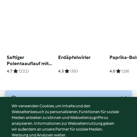
Saftiger
Erdäpfelwirler
Paprika-Bo
Polentaauflauf mit
Äpfeln (glutenfrei)
4.7
(221)
4.3
(55)
4.0
(18)
© Copyright 2026
Wir verwenden Cookies, um Inhalte und den
Webseitenbesuch zu personalisieren, Funktionen für soziale
Nutzungsbedingungen
Medien anbieten zu können und Webseitenzugriffe zu
Datenschutzrichtlinien
analysieren. Informationen zur Webseitennutzung geben
Disclaimer
wir außerdem an unsere Partner für soziale Medien,
Werbung und Analysen weiter.