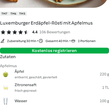
TM7
TM6
TM5
Luxemburger Erdäpfel-Rösti mit Apfelmus
4.4
106 Bewertungen
Zubereitung 30 Min
Gesamt 40 Min
2 Portionen
Kostenlos registrieren
Zutaten
Apfelmus
Äpfel
220 g
entkernt, geschält, geviertelt
Zitronensaft
1 TL
frisch gepresst
Wasser
100 g