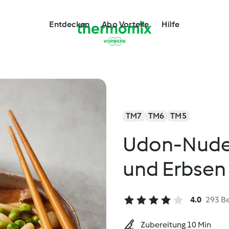
Entdecken
Abo Vorteile
Hilfe
TM7
TM6
TM5
Udon-Nudel
und Erbsen
4.0
293 B
Zubereitung 10 Min