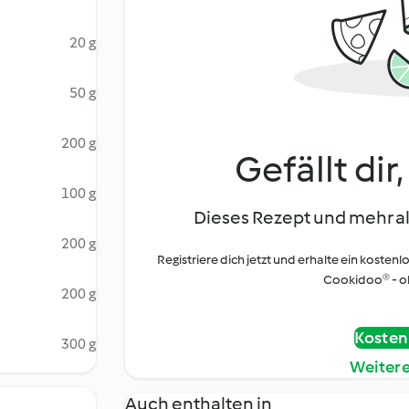
20 g
50 g
200 g
Gefällt dir
100 g
Dieses Rezept und mehr al
200 g
Registriere dich jetzt und erhalte ein kostenl
Cookidoo® - oh
200 g
Kostenl
300 g
Weiter
Auch enthalten in