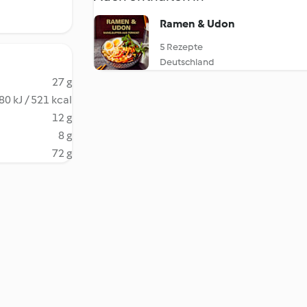
Ramen & Udon
5 Rezepte
Deutschland
27 g
80 kJ / 521 kcal
12 g
8 g
72 g