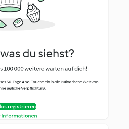
, was du siehst?
s 100 000 weitere warten auf dich!
oses 30-Tage Abo. Tauche ein in die kulinarische Welt von
ne jegliche Verpflichtung.
os registrieren
e Informationen