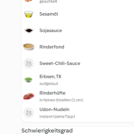
geachtelt
Sesamöl
Sojasauce
Rinderfond
Sweet-Chili-Sauce
Erbsen, TK
aufgetaut
Rinderhüfte
in feinen Streifen (1 cm)
Udon-Nudeln
Instant (siehe Tipp)
Schwierigkeitsgrad