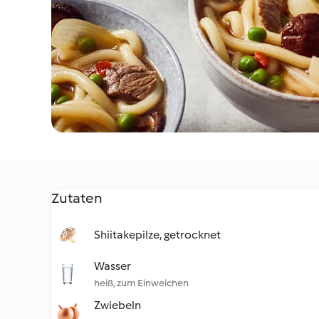
Zutaten
Shiitakepilze, getrocknet
Wasser
heiß, zum Einweichen
Zwiebeln