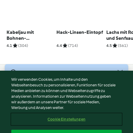
Kabeljau mit
Hack-Linsen-Eintopf
Lachs mit R
Bohnen-
und Senfsa
Kartoffelstampf
4.1
(304)
4.4
(714)
4.5
(561)
© Copyright 2026
Wir verwenden Cookies, um Inhalte und den
Webseitenbesuch zu personalisieren, Funktionen für soziale
Nutzungsbedingungen
Medien anbieten zu können und Webseitenzugriffe zu
Datenschutzrichtlinien
analysieren. Informationen zur Webseitennutzung geben
Disclaimer
wir außerdem an unsere Partner für soziale Medien,
Werbung und Analysen weiter.
Impressum
Cookies
Cookie Einstellungen
Inhalt melden
Vertrag widerrufen