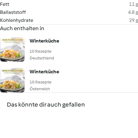
Fett
11 g
Ballaststoff
4.8 g
Kohlenhydrate
29 g
Auch enthalten in
Winterküche
10 Rezepte
Deutschland
Winterküche
10 Rezepte
Österreich
Das könnte dir auch gefallen