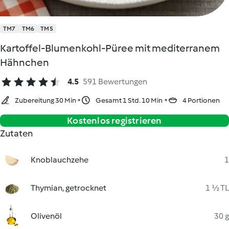
TM7
TM6
TM5
Kartoffel-Blumenkohl-Püree mit mediterranem
Hähnchen
4.5
591 Bewertungen
Zubereitung 30 Min
Gesamt 1 Std. 10 Min
4 Portionen
Kostenlos registrieren
Zutaten
Knoblauchzehe
1
Thymian, getrocknet
1 ½ TL
Olivenöl
30 g