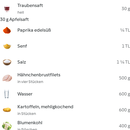
Traubensaft
30 g
hell
30 g Apfelsaft
Paprika edelsüß
¼ TL
Senf
1 TL
Salz
1 ¼ TL
Hähnchenbrustfilets
500 g
in vier Stücken
Wasser
600 g
Kartoffeln, mehligkochend
600 g
in Stücken
Blumenkohl
400 g
in Röschen