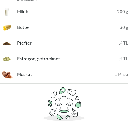
Milch
200 g
Butter
30 g
Pfeffer
¼ TL
Estragon, getrocknet
½ TL
Muskat
1 Prise