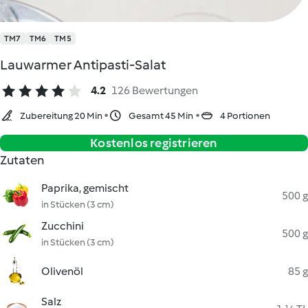
TM7
TM6
TM5
Lauwarmer Antipasti-Salat
4.2
126 Bewertungen
Zubereitung 20 Min
Gesamt 45 Min
4 Portionen
Kostenlos registrieren
Zutaten
Paprika, gemischt
500 g
in Stücken (3 cm)
Zucchini
500 g
in Stücken (3 cm)
Olivenöl
85 g
Salz