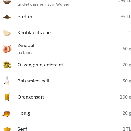
1 ¼ TL
und etwas mehr zum Würzen
Pfeffer
¾ TL
Knoblauchzehe
1
Zwiebel
60 g
halbiert
Oliven, grün, entsteint
70 g
Balsamico, hell
30 g
Orangensaft
100 g
Honig
20 g
Senf
1 TL