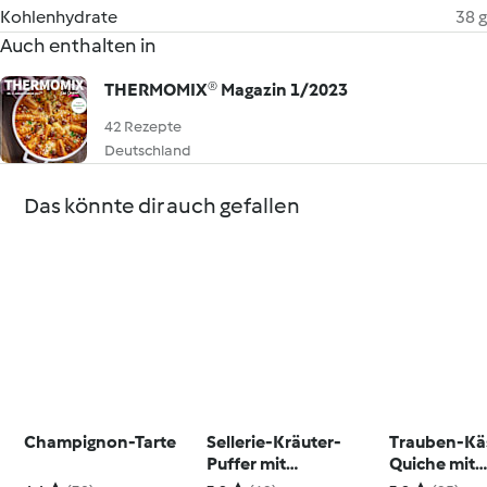
Kohlenhydrate
38 g
Auch enthalten in
THERMOMIX® Magazin 1/2023
42 Rezepte
Deutschland
Das könnte dir auch gefallen
Champignon-Tarte
Sellerie-Kräuter-
Trauben-Kä
Puffer mit
Quiche mit
Avocadoquark
Walnüssen