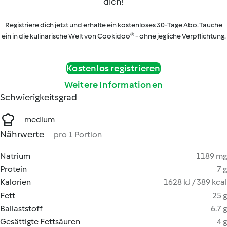
dich!
Registriere dich jetzt und erhalte ein kostenloses 30-Tage Abo. Tauche
ein in die kulinarische Welt von Cookidoo® - ohne jegliche Verpflichtung.
Kostenlos registrieren
Weitere Informationen
Schwierigkeitsgrad
medium
Nährwerte
pro 1 Portion
Natrium
1189 mg
Protein
7 g
Kalorien
1628 kJ / 389 kcal
Fett
25 g
Ballaststoff
6.7 g
Gesättigte Fettsäuren
4 g