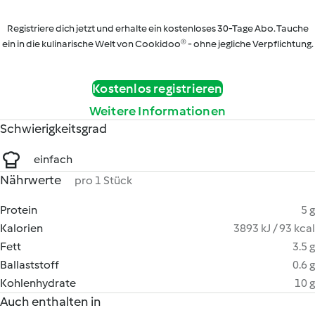
Registriere dich jetzt und erhalte ein kostenloses 30-Tage Abo. Tauche
ein in die kulinarische Welt von Cookidoo® - ohne jegliche Verpflichtung.
Kostenlos registrieren
Weitere Informationen
Schwierigkeitsgrad
einfach
Nährwerte
pro 1 Stück
Protein
5 g
Kalorien
3893 kJ / 93 kcal
Fett
3.5 g
Ballaststoff
0.6 g
Kohlenhydrate
10 g
Auch enthalten in