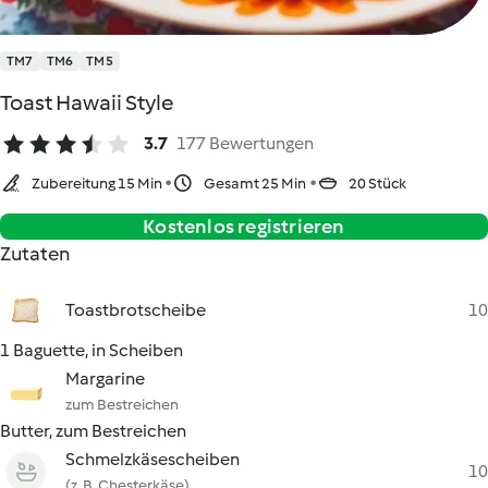
TM7
TM6
TM5
Toast Hawaii Style
3.7
177 Bewertungen
Zubereitung 15 Min
Gesamt 25 Min
20 Stück
Kostenlos registrieren
Zutaten
Toastbrotscheibe
10
1 Baguette, in Scheiben
Margarine
zum Bestreichen
Butter, zum Bestreichen
Schmelzkäsescheiben
10
(z. B. Chesterkäse)