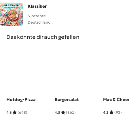
Klassiker
5 Rezepte
Deutschland
Das könnte dir auch gefallen
Hotdog-Pizza
Burgersalat
Mac & Chee
4.5
(648)
4.3
(361)
4.1
(92)