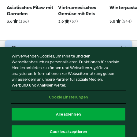
Asiatisches Pilaw mit
Vietnamesisches
Winterpast
Garnelen
Gemüse mit Reis
3.6
(136)
3.6
(57)
3.8
(544)
© Copyright 2026
Wir verwenden Cookies, um Inhalte und den
Webseitenbesuch zu personalisieren, Funktionen für soziale
Nutzungsbedingungen
Medien anbieten zu können und Webseitenzugriffe zu
Datenschutzrichtlinien
analysieren. Informationen zur Webseitennutzung geben
Disclaimer
wir außerdem an unsere Partner für soziale Medien,
Werbung und Analysen weiter.
Impressum
Cookies
Cookie Einstellungen
Inhalt melden
Vertrag widerrufen
Alle ablehnen
Erklärung zur Barrierefreiheit
Deutsch
Cookies akzeptieren