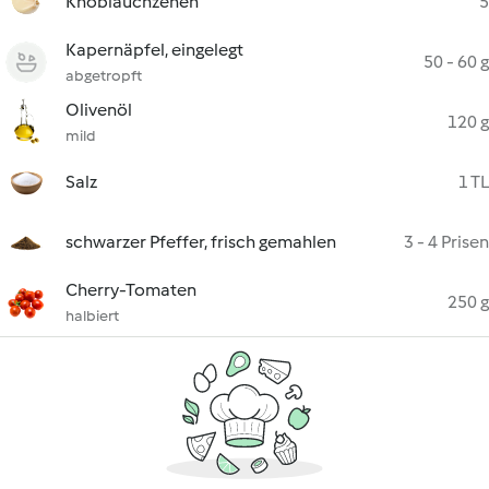
Knoblauchzehen
5
Kapernäpfel, eingelegt
50 - 60 g
abgetropft
Olivenöl
120 g
mild
Salz
1 TL
schwarzer Pfeffer, frisch gemahlen
3 - 4 Prisen
Cherry-Tomaten
250 g
halbiert