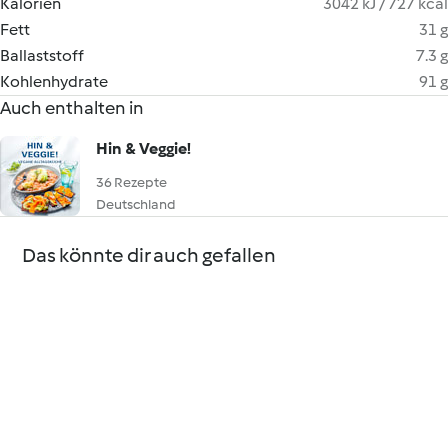
Kalorien
3042 kJ / 727 kcal
Fett
31 g
Ballaststoff
7.3 g
Kohlenhydrate
91 g
Auch enthalten in
Hin & Veggie!
36 Rezepte
Deutschland
Das könnte dir auch gefallen