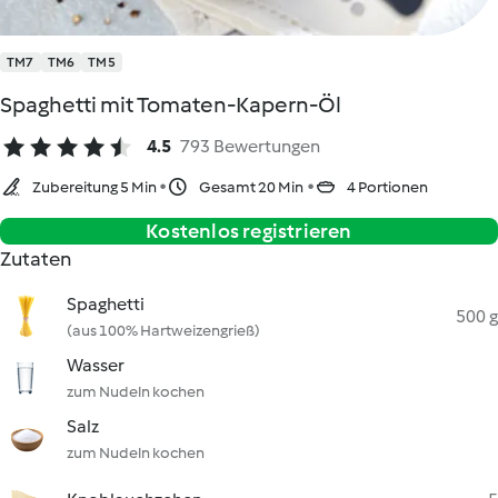
TM7
TM6
TM5
Spaghetti mit Tomaten-Kapern-Öl
4.5
793 Bewertungen
Zubereitung 5 Min
Gesamt 20 Min
4 Portionen
Kostenlos registrieren
Zutaten
Spaghetti
500 g
(aus 100% Hartweizengrieß)
Wasser
zum Nudeln kochen
Salz
zum Nudeln kochen