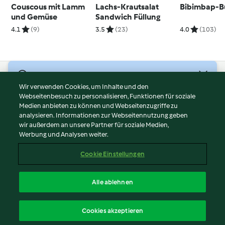
Couscous mit Lamm
Lachs-Krautsalat
Bibimbap-Bu
und Gemüse
Sandwich Füllung
4.1
(9)
3.5
(23)
4.0
(103)
© Copyright 2026
Wir verwenden Cookies, um Inhalte und den
Webseitenbesuch zu personalisieren, Funktionen für soziale
Nutzungsbedingungen
Medien anbieten zu können und Webseitenzugriffe zu
Datenschutzrichtlinien
analysieren. Informationen zur Webseitennutzung geben
Disclaimer
wir außerdem an unsere Partner für soziale Medien,
Werbung und Analysen weiter.
Impressum
Cookies
Cookie Einstellungen
Inhalt melden
Vertrag widerrufen
Alle ablehnen
Erklärung zur Barrierefreiheit
Deutsch
Cookies akzeptieren