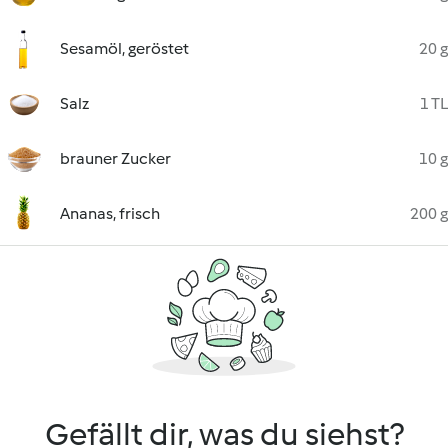
Sesamöl, geröstet
20 g
Salz
1 TL
brauner Zucker
10 g
Ananas, frisch
200 g
Gefällt dir, was du siehst?