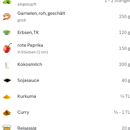
1 - 2 Stängel
abgezupft
Garnelen, roh, geschält
250 g
groß
Erbsen, TK
120 g
rote Paprika
150 g
in Stücken (1 cm)
Kokosmilch
200 g
Sojasauce
40 g
Kurkuma
½ TL
Curry
¾ - 1 TL
Reisessig
20 g