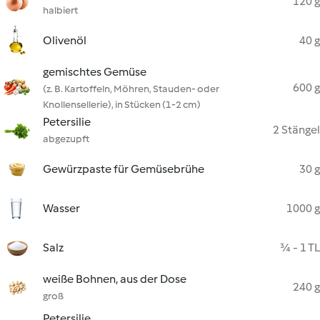
120 g
halbiert
Olivenöl
40 g
gemischtes Gemüse
600 g
(z. B. Kartoffeln, Möhren, Stauden- oder
Knollensellerie), in Stücken (1-2 cm)
Petersilie
2 Stängel
abgezupft
Gewürzpaste für Gemüsebrühe
30 g
Wasser
1000 g
Salz
¾ - 1 TL
weiße Bohnen, aus der Dose
240 g
groß
Petersilie