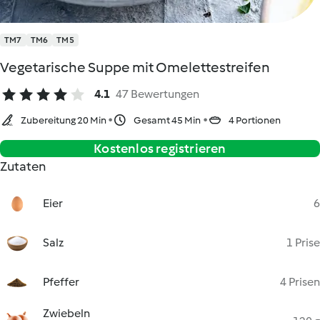
TM7
TM6
TM5
Vegetarische Suppe mit Omelettestreifen
4.1
47 Bewertungen
Zubereitung 20 Min
Gesamt 45 Min
4 Portionen
Kostenlos registrieren
Zutaten
Eier
6
Salz
1 Prise
Pfeffer
4 Prisen
Zwiebeln