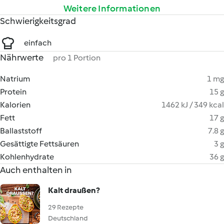
Weitere Informationen
Schwierigkeitsgrad
einfach
Nährwerte
pro 1 Portion
Natrium
1 mg
Protein
15 g
Kalorien
1462 kJ / 349 kcal
Fett
17 g
Ballaststoff
7.8 g
Gesättigte Fettsäuren
3 g
Kohlenhydrate
36 g
Auch enthalten in
Kalt draußen?
29 Rezepte
Deutschland