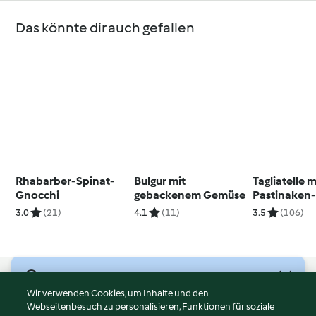
Das könnte dir auch gefallen
Rhabarber-Spinat-
Bulgur mit
Tagliatelle m
Gnocchi
gebackenem Gemüse
Pastinaken
3.0
(21)
4.1
(11)
3.5
(106)
© Copyright 2026
Wir verwenden Cookies, um Inhalte und den
Webseitenbesuch zu personalisieren, Funktionen für soziale
Nutzungsbedingungen