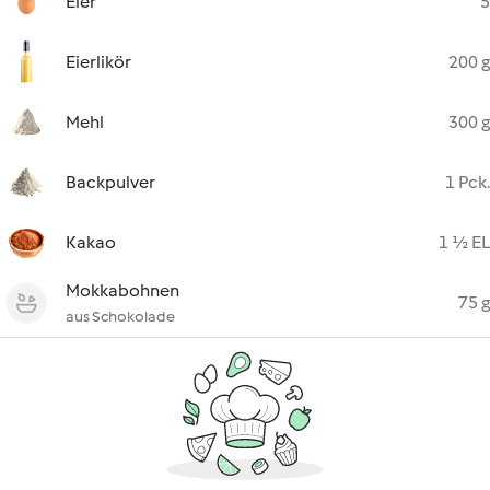
Eier
5
Eierlikör
200 g
Mehl
300 g
Backpulver
1 Pck.
Kakao
1 ½ EL
Mokkabohnen
75 g
aus Schokolade