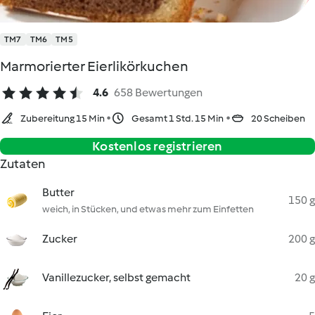
TM7
TM6
TM5
Marmorierter Eierlikörkuchen
4.6
658 Bewertungen
Zubereitung 15 Min
Gesamt 1 Std. 15 Min
20 Scheiben
Kostenlos registrieren
Zutaten
Butter
150 g
weich, in Stücken, und etwas mehr zum Einfetten
Zucker
200 g
Vanillezucker, selbst gemacht
20 g