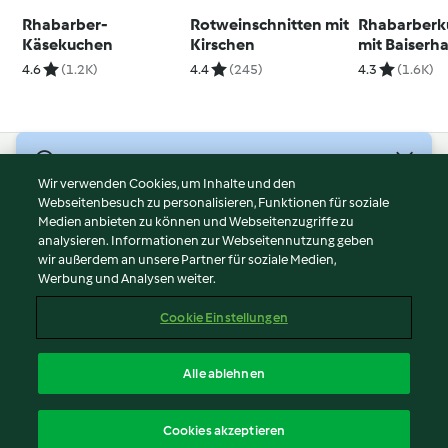
Rhabarber-
Rotweinschnitten mit
Rhabarberk
Käsekuchen
Kirschen
mit Baiserh
4.6
(1.2K)
4.4
(245)
4.3
(1.6K)
© Copyright 2026
Wir verwenden Cookies, um Inhalte und den
Webseitenbesuch zu personalisieren, Funktionen für soziale
Nutzungsbedingungen
Medien anbieten zu können und Webseitenzugriffe zu
Datenschutzrichtlinien
analysieren. Informationen zur Webseitennutzung geben
Disclaimer
wir außerdem an unsere Partner für soziale Medien,
Werbung und Analysen weiter.
Impressum
Cookies
Cookie Einstellungen
Inhalt melden
Vertrag widerrufen
Alle ablehnen
Erklärung zur Barrierefreiheit
Deutsch
Cookies akzeptieren