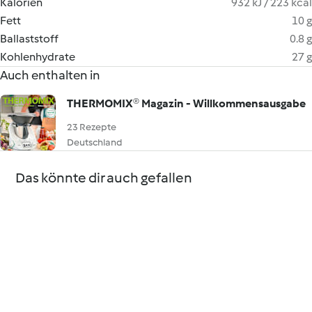
Kalorien
932 kJ / 223 kcal
Fett
10 g
Ballaststoff
0.8 g
Kohlenhydrate
27 g
Auch enthalten in
THERMOMIX® Magazin - Willkommensausgabe
23 Rezepte
Deutschland
Das könnte dir auch gefallen