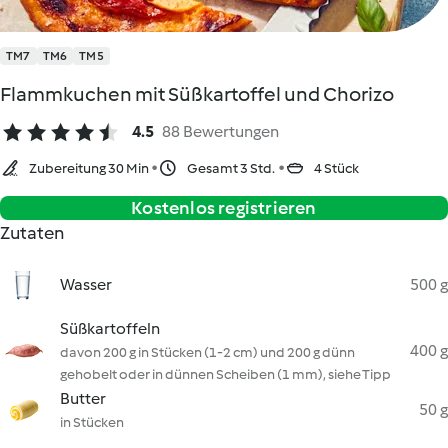
TM7
TM6
TM5
Flammkuchen mit Süßkartoffel und Chorizo
4.5
88 Bewertungen
Zubereitung 30 Min
Gesamt 3 Std.
4 Stück
Kostenlos registrieren
Zutaten
Wasser
500 g
Süßkartoffeln
400 g
davon 200 g in Stücken (1-2 cm) und 200 g dünn
gehobelt oder in dünnen Scheiben (1 mm), siehe Tipp
Butter
50 g
in Stücken