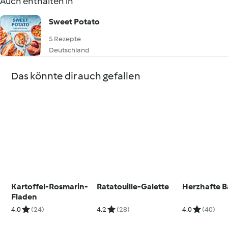
Auch enthalten in
Sweet Potato
5 Rezepte
Deutschland
Das könnte dir auch gefallen
Kartoffel-Rosmarin-
Ratatouille-Galette
Herzhafte B
Fladen
4.0
(24)
4.2
(28)
4.0
(40)