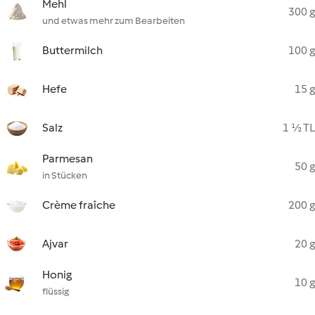
Mehl
300 g
und etwas mehr zum Bearbeiten
Buttermilch
100 g
Hefe
15 g
Salz
1 ½ TL
Parmesan
50 g
in Stücken
Crème fraîche
200 g
Ajvar
20 g
Honig
10 g
flüssig