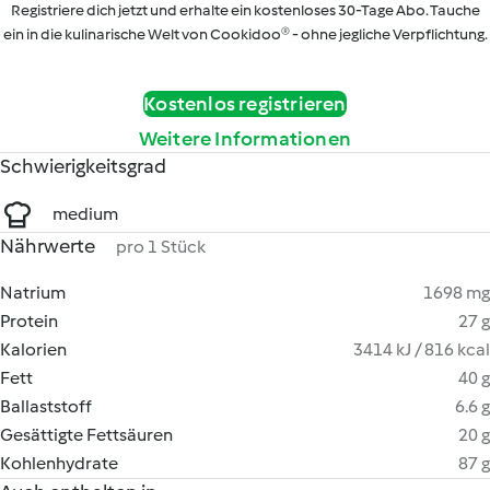
Registriere dich jetzt und erhalte ein kostenloses 30-Tage Abo. Tauche
ein in die kulinarische Welt von Cookidoo® - ohne jegliche Verpflichtung.
Kostenlos registrieren
Weitere Informationen
Schwierigkeitsgrad
medium
Nährwerte
pro 1 Stück
Natrium
1698 mg
Protein
27 g
Kalorien
3414 kJ / 816 kcal
Fett
40 g
Ballaststoff
6.6 g
Gesättigte Fettsäuren
20 g
Kohlenhydrate
87 g