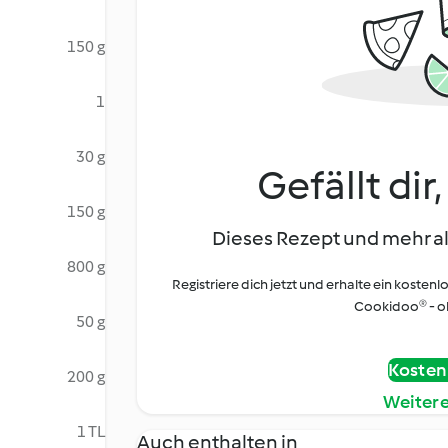
150 g
1
30 g
Gefällt dir
150 g
Dieses Rezept und mehr al
800 g
Registriere dich jetzt und erhalte ein kostenl
Cookidoo® - oh
50 g
Kostenl
200 g
Weiter
1 TL
Auch enthalten in