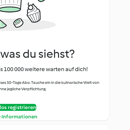
, was du siehst?
s 100 000 weitere warten auf dich!
oses 30-Tage Abo. Tauche ein in die kulinarische Welt von
ne jegliche Verpflichtung.
os registrieren
e Informationen