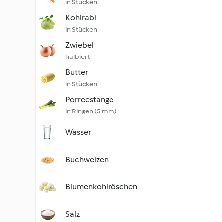
in Stücken
Kohlrabi
in Stücken
Zwiebel
halbiert
Butter
in Stücken
Porreestange
in Ringen (5 mm)
Wasser
Buchweizen
Blumenkohlröschen
Salz