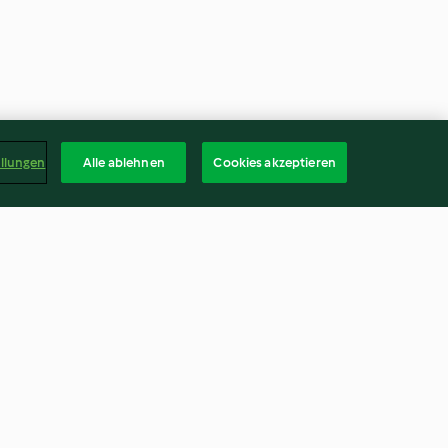
ellungen
Alle ablehnen
Cookies akzeptieren
 gebratenen
Vegane Bolognese
4.5
(812)