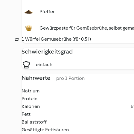
Pfeffer
Gewürzpaste für Gemüsebrühe, selbst gem
1 Würfel Gemüsebrühe (für 0,5 l)
Schwierigkeitsgrad
einfach
Nährwerte
pro 1 Portion
Natrium
Protein
Kalorien
6
Fett
Ballaststoff
Gesättigte Fettsäuren