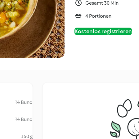
Gesamt 30 Min
4 Portionen
Kostenlos registrieren
½ Bund
½ Bund
150 g