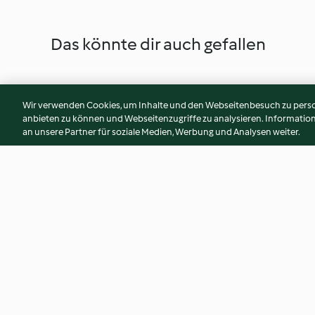
Das könnte dir auch gefallen
Wir verwenden Cookies, um Inhalte und den Webseitenbesuch zu person
anbieten zu können und Webseitenzugriffe zu analysieren. Informati
an unsere Partner für soziale Medien, Werbung und Analysen weiter.
Linsen-Pilz-Suppe
Veganer Bohnen-E
4.3
(654)
4.4
(147)