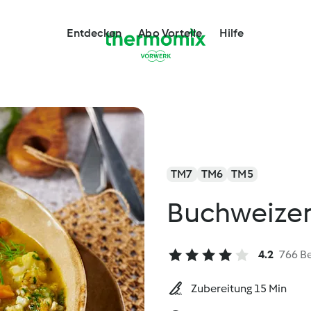
Entdecken
Abo Vorteile
Hilfe
TM7
TM6
TM5
Buchweize
4.2
766 B
Zubereitung 15 Min