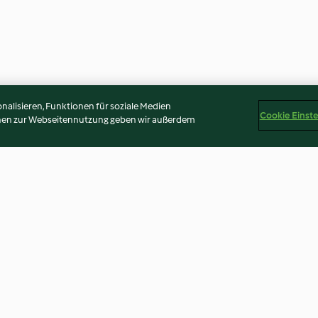
alisieren, Funktionen für soziale Medien
Cookie Einst
onen zur Webseitennutzung geben wir außerdem
intopf
Wurzelgemüse-Püree mit
Linsen-Reis mit
Rosmarin
Zwiebeln
4.7
(298)
3.7
(121)