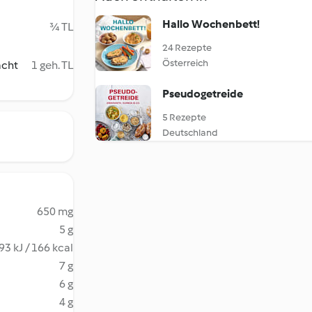
Hallo Wochenbett!
¾ TL
24 Rezepte
Österreich
acht
1 geh. TL
Pseudogetreide
5 Rezepte
Deutschland
650 mg
5 g
93 kJ / 166 kcal
7 g
6 g
4 g