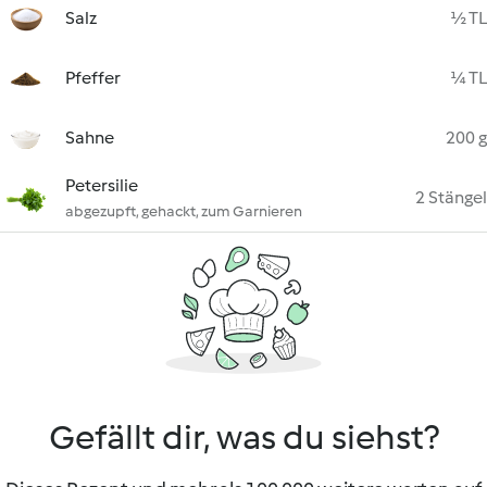
Salz
½ TL
Pfeffer
¼ TL
Sahne
200 g
Petersilie
2 Stängel
abgezupft, gehackt, zum Garnieren
Gefällt dir, was du siehst?