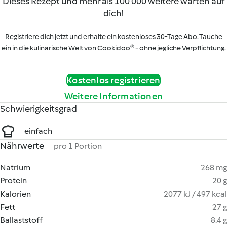
Dieses Rezept und mehr als 100 000 weitere warten auf
dich!
Registriere dich jetzt und erhalte ein kostenloses 30-Tage Abo. Tauche
ein in die kulinarische Welt von Cookidoo® - ohne jegliche Verpflichtung.
Kostenlos registrieren
Weitere Informationen
Schwierigkeitsgrad
einfach
Nährwerte
pro 1 Portion
Natrium
268 mg
Protein
20 g
Kalorien
2077 kJ / 497 kcal
Fett
27 g
Ballaststoff
8.4 g