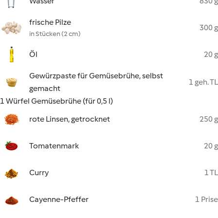
Wasser
830 g
frische Pilze
300 g
in Stücken (2 cm)
Öl
20 g
Gewürzpaste für Gemüsebrühe, selbst
1 geh. TL
gemacht
1 Würfel Gemüsebrühe (für 0,5 l)
rote Linsen, getrocknet
250 g
Tomatenmark
20 g
Curry
1 TL
Cayenne-Pfeffer
1 Prise