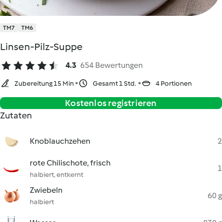
TM7
TM6
Linsen-Pilz-Suppe
4.3
654 Bewertungen
Zubereitung 15 Min
Gesamt 1 Std.
4 Portionen
Kostenlos registrieren
Zutaten
Knoblauchzehen
2
rote Chilischote, frisch
1
halbiert, entkernt
Zwiebeln
60 g
halbiert