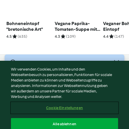
Bohneneintopf
Vegane Paprika-
Veganer Bo
"bretonische Art"
Tomaten-Suppe mit
Eintopf
Cashewcreme
4.5
(635)
4.3
(109)
4.4
(147)
© Copyright 2026
Wir verwenden Cookies, um Inhalte und den
Webseitenbesuch zu personalisieren, Funktionen für soziale
Nutzungsbedingungen
Medien anbieten zu können und Webseitenzugriffe zu
Datenschutzrichtlinien
analysieren. Informationen zur Webseitennutzung geben
Disclaimer
wir außerdem an unsere Partner für soziale Medien,
Werbung und Analysen weiter.
Impressum
Cookies
Cookie Einstellungen
Inhalt melden
Vertrag widerrufen
Alle ablehnen
Erklärung zur Barrierefreiheit