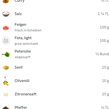
Curry
½ TL
Salz
1 ¼ TL
Feigen
100 g
frisch, in Scheiben
Feta, light
100 g
grob zerbröselt
Petersilie
½ Bund
abgezupft
Senf
10 g
Olivenöl
10 g
Zitronensaft
25 g
Pfeffer
½ TL