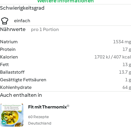
Weitere Informationen
Schwierigkeitsgrad
einfach
Nährwerte
pro 1 Portion
Natrium
1534 mg
Protein
17 g
Kalorien
1702 kJ / 407 kcal
Fett
13 g
Ballaststoff
13.7 g
Gesättigte Fettsäuren
1 g
Kohlenhydrate
64 g
Auch enthalten in
Fit mit Thermomix®
60 Rezepte
Deutschland