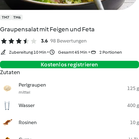
TM7
TM6
Graupensalat mit Feigen und Feta
3.6
98 Bewertungen
Zubereitung 10 Min
Gesamt 45 Min
2 Portionen
Kostenlos registrieren
Zutaten
Perlgraupen
125 g
mittel
Wasser
400 g
Rosinen
10 g