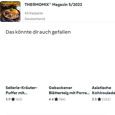
THERMOMIX® Magazin 5/2022
43 Rezepte
Deutschland
Das könnte dir auch gefallen
Sellerie-Kräuter-
Gebackener
Asiatische
Puffer mit
Blätterteig mit Porree,
Kohlroulade
Avocadoquark
Fenchel und
Zitronenrei
3.9
(62)
4.4
(56)
3.3
(151)
Ziegenkäse