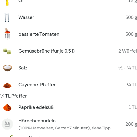
Öl
15 g
Wasser
500 g
passierte Tomaten
500 g
Gemüsebrühe (für je 0,5 l)
2 Würfel
Salz
½ - ¾ TL
Cayenne-Pfeffer
¼ TL
¼ TL Pfeffer
Paprika edelsüß
1 TL
Hörnchennudeln
280 g
(100% Hartweizen, Garzeit 7 Minuten), siehe Tipp