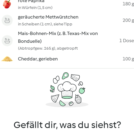
rote Paprika
180 g
in Würfeln (1,5 cm)
geräucherte Mettwürstchen
200 g
in Scheiben (1 cm), siehe Tipp
Mais-Bohnen-Mix (z. B. Texas-Mix von
1 Dose
Bonduelle)
(Abtropfgew. 265 g), abgetropft
Cheddar, gerieben
100 g
Gefällt dir, was du siehst?