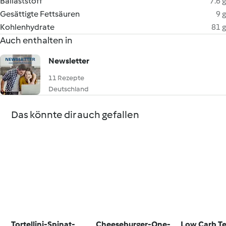
Ballaststoff
7.6 g
Gesättigte Fettsäuren
9 g
Kohlenhydrate
81 g
Auch enthalten in
Newsletter
11 Rezepte
Deutschland
Das könnte dir auch gefallen
Tortellini-Spinat-
Cheeseburger-One-
Low Carb T