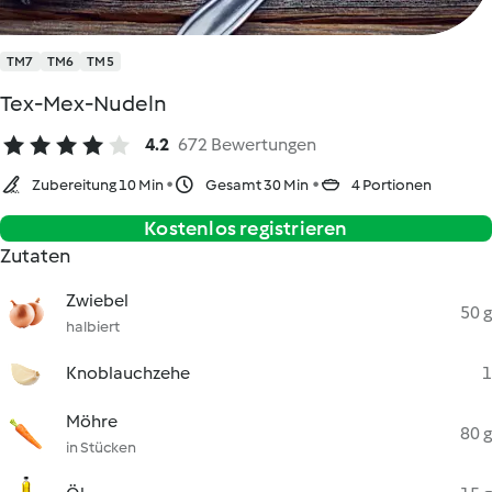
TM7
TM6
TM5
Tex-Mex-Nudeln
4.2
672 Bewertungen
Zubereitung 10 Min
Gesamt 30 Min
4 Portionen
Kostenlos registrieren
Zutaten
Zwiebel
50 g
halbiert
Knoblauchzehe
1
Möhre
80 g
in Stücken