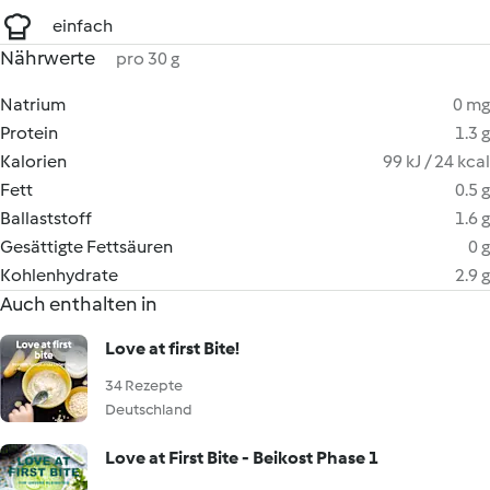
einfach
Nährwerte
pro 30 g
Natrium
0 mg
Protein
1.3 g
Kalorien
99 kJ / 24 kcal
Fett
0.5 g
Ballaststoff
1.6 g
Gesättigte Fettsäuren
0 g
Kohlenhydrate
2.9 g
Auch enthalten in
Love at first Bite!
34 Rezepte
Deutschland
Love at First Bite - Beikost Phase 1