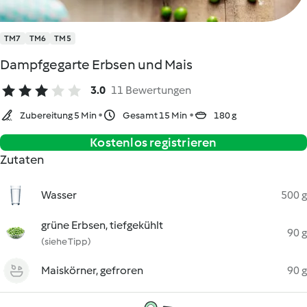
TM7
TM6
TM5
Dampfgegarte Erbsen und Mais
3.0
11 Bewertungen
Zubereitung 5 Min
Gesamt 15 Min
180 g
Kostenlos registrieren
Zutaten
Wasser
500 g
grüne Erbsen, tiefgekühlt
90 g
(siehe Tipp)
Maiskörner, gefroren
90 g