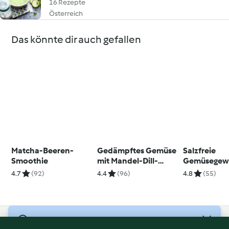
16 Rezepte
Österreich
Das könnte dir auch gefallen
Matcha-Beeren-
Gedämpftes Gemüse
Salzfreie
Smoothie
mit Mandel-Dill-
Gemüsegew
Sauce
4.7
(92)
4.4
(96)
4.8
(55)
© Copyright 2026