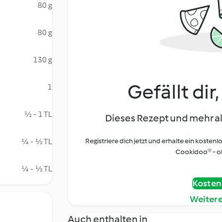
80 g
80 g
130 g
Gefällt dir
1
½ - 1 TL
Dieses Rezept und mehr al
¼ - ½ TL
Registriere dich jetzt und erhalte ein kostenl
Cookidoo® - oh
¼ - ½ TL
Kostenl
Weiter
Auch enthalten in