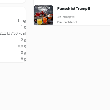
Punsch ist Trumpf!
12 Rezepte
1 mg
Deutschland
1 g
211 kJ / 50 kcal
2 g
0.8 g
0 g
8 g