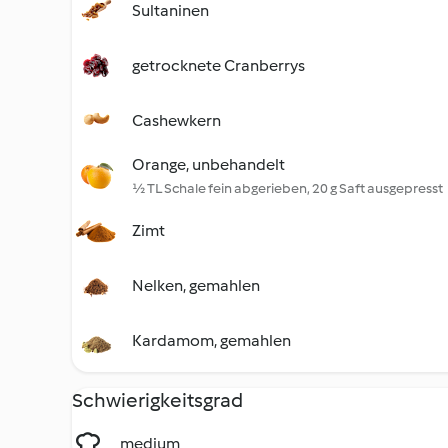
Sultaninen
getrocknete Cranberrys
Cashewkern
Orange, unbehandelt
½ TL Schale fein abgerieben, 20 g Saft ausgepresst
Zimt
Nelken, gemahlen
Kardamom, gemahlen
Schwierigkeitsgrad
medium