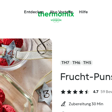
Entdecken
Abo Vorteile
Hilfe
TM7
TM6
TM5
Frucht-Pun
4.7
59 Be
Zubereitung 30 Min