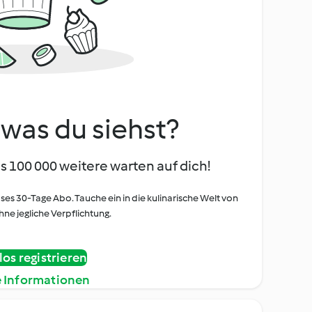
, was du siehst?
s 100 000 weitere warten auf dich!
oses 30-Tage Abo. Tauche ein in die kulinarische Welt von
ne jegliche Verpflichtung.
os registrieren
e Informationen