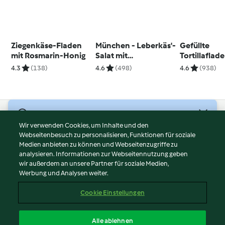
Ziegenkäse-Fladen
München - Leberkäs'-
Gefüllte
mit Rosmarin-Honig
Salat mit
Tortillaflad
Brezelcroutons
Hähnchen, 
4.3
(138)
4.6
(498)
4.6
(938)
und Korian
© Copyright 2026
Wir verwenden Cookies, um Inhalte und den
Webseitenbesuch zu personalisieren, Funktionen für soziale
Nutzungsbedingungen
Medien anbieten zu können und Webseitenzugriffe zu
Datenschutzrichtlinien
analysieren. Informationen zur Webseitennutzung geben
Disclaimer
wir außerdem an unsere Partner für soziale Medien,
Werbung und Analysen weiter.
Impressum
Cookies
Cookie Einstellungen
Inhalt melden
Vertrag widerrufen
Alle ablehnen