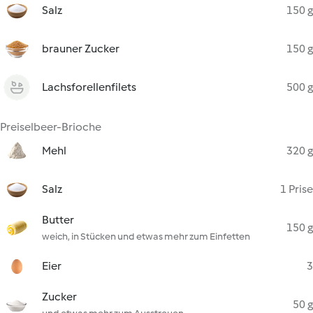
Salz
150 g
brauner Zucker
150 g
Lachsforellenfilets
500 g
Preiselbeer-Brioche
Mehl
320 g
Salz
1 Prise
Butter
150 g
weich, in Stücken und etwas mehr zum Einfetten
Eier
3
Zucker
50 g