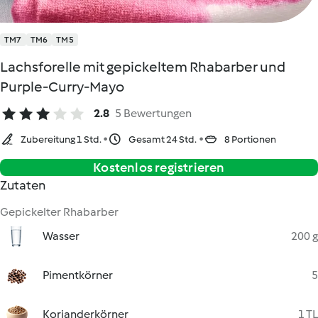
TM7
TM6
TM5
Lachsforelle mit gepickeltem Rhabarber und
Purple-Curry-Mayo
2.8
5 Bewertungen
Zubereitung 1 Std.
Gesamt 24 Std.
8 Portionen
Kostenlos registrieren
Zutaten
Gepickelter Rhabarber
Wasser
200 g
Pimentkörner
5
Korianderkörner
1 TL