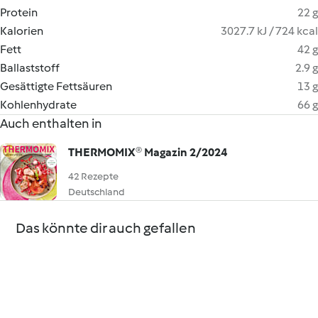
Protein
22 g
Kalorien
3027.7 kJ / 724 kcal
Fett
42 g
Ballaststoff
2.9 g
Gesättigte Fettsäuren
13 g
Kohlenhydrate
66 g
Auch enthalten in
THERMOMIX® Magazin 2/2024
42 Rezepte
Deutschland
Das könnte dir auch gefallen