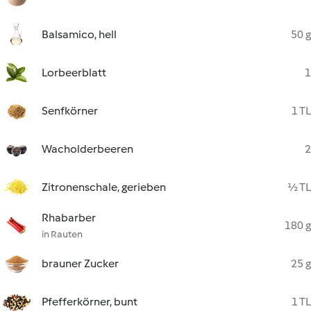
Balsamico, hell
50 g
Lorbeerblatt
1
Senfkörner
1 TL
Wacholderbeeren
2
Zitronenschale, gerieben
½ TL
Rhabarber
180 g
in Rauten
brauner Zucker
25 g
Pfefferkörner, bunt
1 TL