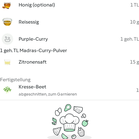
Honig (optional)
1 TL
Reisessig
10 g
Purple-Curry
1 geh. TL
1 geh. TL Madras-Curry-Pulver
Zitronensaft
15 g
Fertigstellung
Kresse-Beet
1
abgeschnitten, zum Garnieren