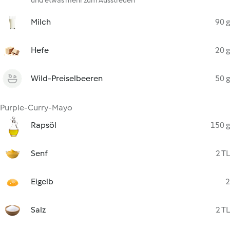
und etwas mehr zum Ausstreuen
Milch
90 g
Hefe
20 g
Wild-Preiselbeeren
50 g
Purple-Curry-Mayo
Rapsöl
150 g
Senf
2 TL
Eigelb
2
Salz
2 TL