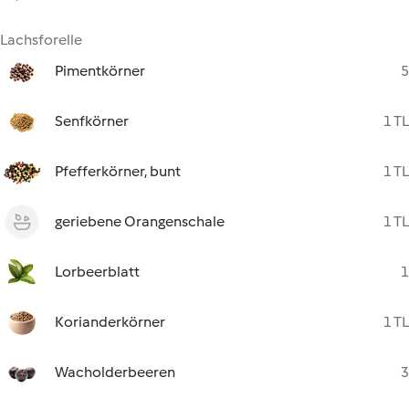
Lachsforelle
Pimentkörner
5
Senfkörner
1 TL
Pfefferkörner, bunt
1 TL
geriebene Orangenschale
1 TL
Lorbeerblatt
1
Korianderkörner
1 TL
Wacholderbeeren
3