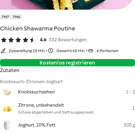
TM7
TM6
Chicken Shawarma Poutine
4.6
332 Bewertungen
Zubereitung 25 Min
Gesamt 45 Min
4 Portionen
Kostenlos registrieren
Zutaten
Knoblauch-Zitronen-Joghurt
Knoblauchzehen
1 - 2
Zitrone, unbehandelt
1
Schale abgerieben und Saft ausgepresst
Joghurt, 10% Fett
300 g