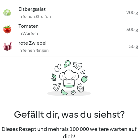
Eisbergsalat
200 g
in feinen Streifen
Tomaten
300 g
in Würfeln
rote Zwiebel
50 g
in feinen Ringen
Gefällt dir, was du siehst?
Dieses Rezept und mehr als 100 000 weitere warten auf
dich!