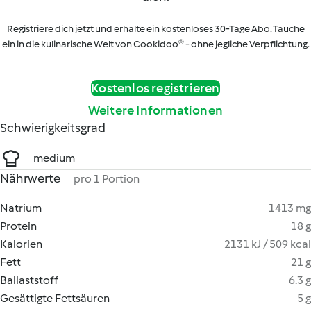
Registriere dich jetzt und erhalte ein kostenloses 30-Tage Abo. Tauche
ein in die kulinarische Welt von Cookidoo® - ohne jegliche Verpflichtung.
Kostenlos registrieren
Weitere Informationen
Schwierigkeitsgrad
medium
Nährwerte
pro 1 Portion
Natrium
1413 mg
Protein
18 g
Kalorien
2131 kJ / 509 kcal
Fett
21 g
Ballaststoff
6.3 g
Gesättigte Fettsäuren
5 g