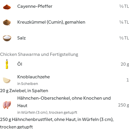
Cayenne-Pfeffer
½ TL
Kreuzkümmel (Cumin), gemahlen
¼ TL
Salz
½ TL
Chicken Shawarma und Fertigstellung
Öl
20 g
Knoblauchzehe
1
in Scheiben
20 g Zwiebel, in Spalten
Hähnchen-Oberschenkel, ohne Knochen und
250 g
Haut
in Würfeln (3 cm), trocken getupft
250 g Hähnchenbrustfilet, ohne Haut, in Würfeln (3 cm),
trocken getupft