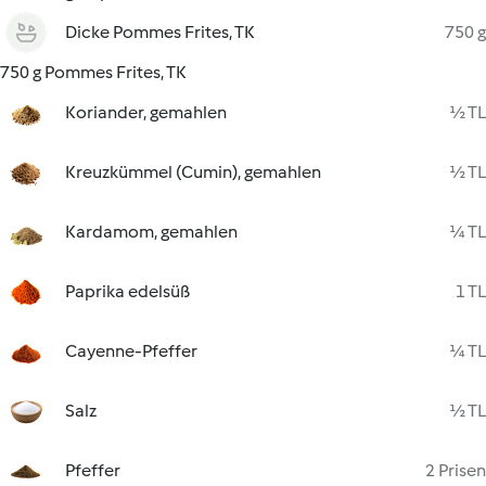
Dicke Pommes Frites, TK
750 g
750 g Pommes Frites, TK
Koriander, gemahlen
½ TL
Kreuzkümmel (Cumin), gemahlen
½ TL
Kardamom, gemahlen
¼ TL
Paprika edelsüß
1 TL
Cayenne-Pfeffer
¼ TL
Salz
½ TL
Pfeffer
2 Prisen