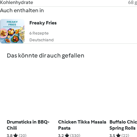
Kohlenhydrate
68 g
Auch enthalten in
Freaky Fries
6 Rezepte
Deutschland
Das könnte dir auch gefallen
Drumsticks in BBQ-
Chicken Tikka Masala
Buffalo Chi
Chili
Pasta
Spring Rolls
3.8
(20)
3.2
(330)
3.5
(22)