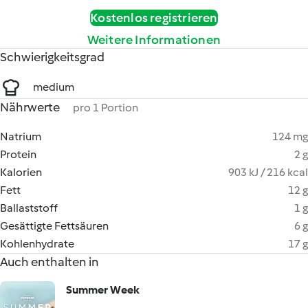
Kostenlos registrieren
Weitere Informationen
Schwierigkeitsgrad
medium
Nährwerte
pro 1 Portion
Natrium
124 mg
Protein
2 g
Kalorien
903 kJ / 216 kcal
Fett
12 g
Ballaststoff
1 g
Gesättigte Fettsäuren
6 g
Kohlenhydrate
17 g
Auch enthalten in
Summer Week