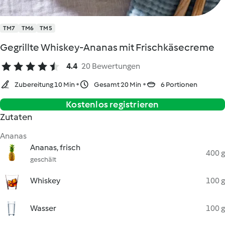
TM7
TM6
TM5
Gegrillte Whiskey-Ananas mit Frischkäsecreme
4.4
20 Bewertungen
Zubereitung 10 Min
Gesamt 20 Min
6 Portionen
Kostenlos registrieren
Zutaten
Ananas
Ananas, frisch
400 g
geschält
Whiskey
100 g
Wasser
100 g