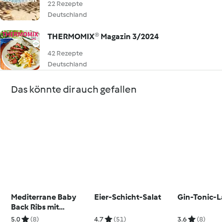
22 Rezepte
Deutschland
THERMOMIX® Magazin 3/2024
42 Rezepte
Deutschland
Das könnte dir auch gefallen
Mediterrane Baby
Eier-Schicht-Salat
Gin-Tonic-
Back Ribs mit
Rosmarin-Glace
5.0
(8)
4.7
(51)
3.6
(8)