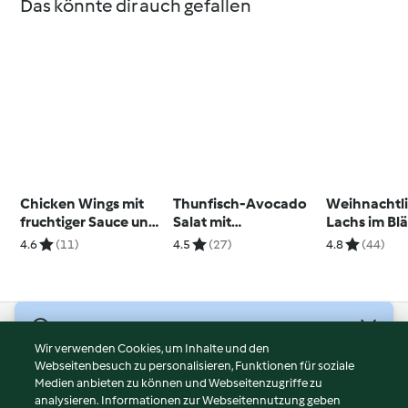
Das könnte dir auch gefallen
Chicken Wings mit
Thunfisch-Avocado
Weihnachtl
fruchtiger Sauce und
Salat mit
Lachs im Blä
Gemüse
fermentierten
mit Joghurt
4.6
(11)
4.5
(27)
4.8
(44)
Zwiebeln (mit
Salat und
Gemüsestyler)
Zitronenris
© Copyright 2026
Wir verwenden Cookies, um Inhalte und den
Webseitenbesuch zu personalisieren, Funktionen für soziale
Nutzungsbedingungen
Medien anbieten zu können und Webseitenzugriffe zu
Datenschutzrichtlinien
analysieren. Informationen zur Webseitennutzung geben