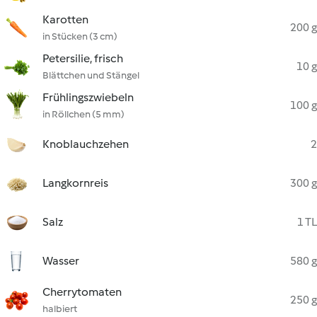
Karotten
200 g
in Stücken (3 cm)
Petersilie, frisch
10 g
Blättchen und Stängel
Frühlingszwiebeln
100 g
in Röllchen (5 mm)
Knoblauchzehen
2
Langkornreis
300 g
Salz
1 TL
Wasser
580 g
Cherrytomaten
250 g
halbiert