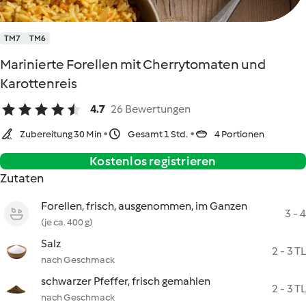
TM7
TM6
Marinierte Forellen mit Cherrytomaten und
Karottenreis
4.7
26 Bewertungen
Zubereitung 30 Min
Gesamt 1 Std.
4 Portionen
Kostenlos registrieren
Zutaten
Forellen, frisch, ausgenommen, im Ganzen
3 - 4
(je ca. 400 g)
Salz
2 - 3 TL
nach Geschmack
schwarzer Pfeffer, frisch gemahlen
2 - 3 TL
nach Geschmack