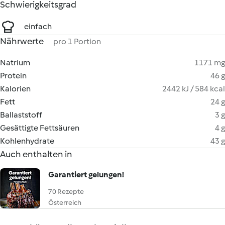
Schwierigkeitsgrad
einfach
Nährwerte
pro 1 Portion
Natrium
1171 mg
Protein
46 g
Kalorien
2442 kJ / 584 kcal
Fett
24 g
Ballaststoff
3 g
Gesättigte Fettsäuren
4 g
Kohlenhydrate
43 g
Auch enthalten in
Garantiert gelungen!
70 Rezepte
Österreich