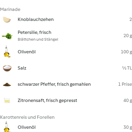
Marinade
Knoblauchzehen
2
Petersilie, frisch
20 g
Blättchen und Stängel
Olivenöl
100 g
Salz
½ TL
schwarzer Pfeffer, frisch gemahlen
1 Prise
Zitronensaft, frisch gepresst
40 g
Karottenreis und Forellen
Olivenöl
30 g