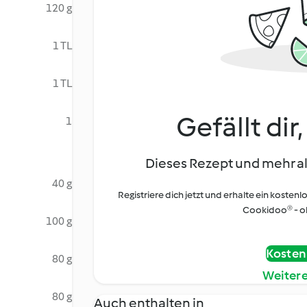
120 g
1 TL
1 TL
Gefällt dir
1
Dieses Rezept und mehr al
40 g
Registriere dich jetzt und erhalte ein kostenl
Cookidoo® - oh
100 g
Kostenl
80 g
Weiter
80 g
Auch enthalten in