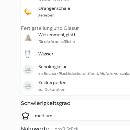
Orangenschale
gerieben
Fertigstellung und Glasur
Weizenmehl, glatt
für die Arbeitsfläche
Wasser
Schokoglasur
im Becher (Plastikdeckel entfernt, Alufolie verschl
Zuckerperlen
zur Dekoration
Schwierigkeitsgrad
medium
Nährwerte
pro 1 Stück