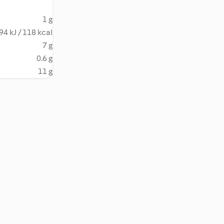
1 g
94 kJ / 118 kcal
7 g
0.6 g
11 g