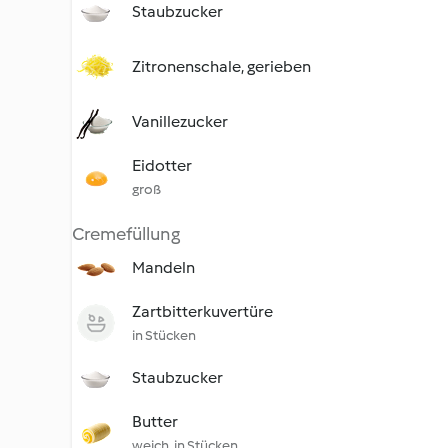
Staubzucker
Zitronenschale, gerieben
Vanillezucker
Eidotter
groß
Cremefüllung
Mandeln
Zartbitterkuvertüre
in Stücken
Staubzucker
Butter
weich, in Stücken