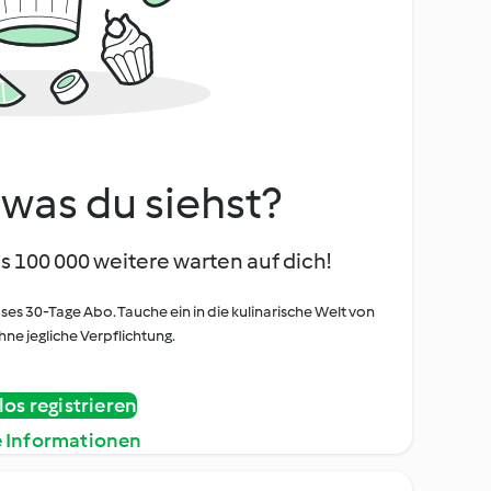
, was du siehst?
s 100 000 weitere warten auf dich!
oses 30-Tage Abo. Tauche ein in die kulinarische Welt von
ne jegliche Verpflichtung.
os registrieren
e Informationen