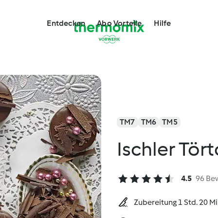
Entdecken
Abo Vorteile
Hilfe
TM7
TM6
TM5
Ischler Tör
4.5
96 Be
Zubereitung 1 Std. 20 M