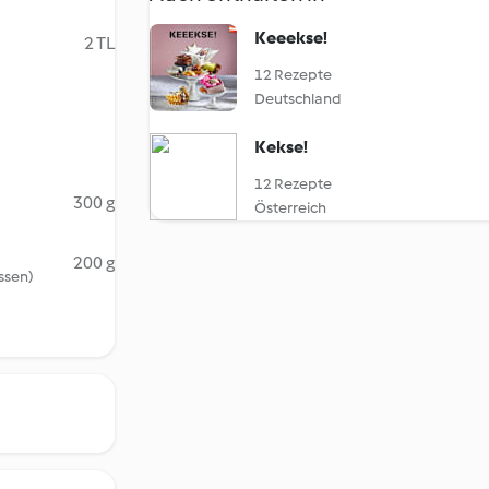
Keeekse!
2 TL
12 Rezepte
Deutschland
Kekse!
12 Rezepte
300 g
Österreich
200 g
ossen)