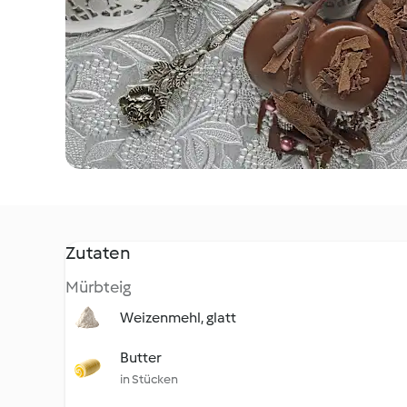
Zutaten
Mürbteig
Weizenmehl, glatt
Butter
in Stücken