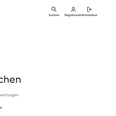
Zum
Hauptinha
Suchen
Registrieren
Anmelden
springen
tchen
wertungen
in