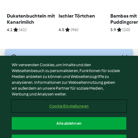
Dukatenbuchteln mit
Ischler Törtchen
Bambas mit
Kanarimilch
Puddingcre
4.1
(41)
4.5
(96)
3.9
(10)
© Copyright 2026
Wir verwenden Cookies, um Inhalte und den
Webseitenbesuch zu personalisieren, Funktionen für soziale
Nutzungsbedingungen
Medien anbieten zu können und Webseitenzugriffe zu
Datenschutzrichtlinien
analysieren. Informationen zur Webseitennutzung geben
Disclaimer
wir außerdem an unsere Partner für soziale Medien,
Werbung und Analysen weiter.
Impressum
Cookies
Cookie Einstellungen
Inhalt melden
Vertrag widerrufen
Alle ablehnen
Erklärung zur Barrierefreiheit