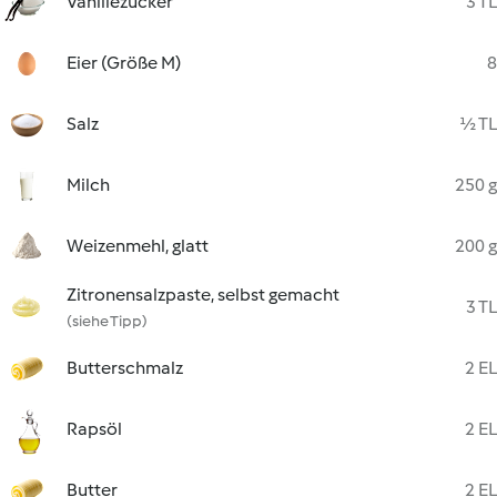
Vanillezucker
3 TL
Eier (Größe M)
8
Salz
½ TL
Milch
250 g
Weizenmehl, glatt
200 g
Zitronensalzpaste, selbst gemacht
3 TL
(siehe Tipp)
Butterschmalz
2 EL
Rapsöl
2 EL
Butter
2 EL