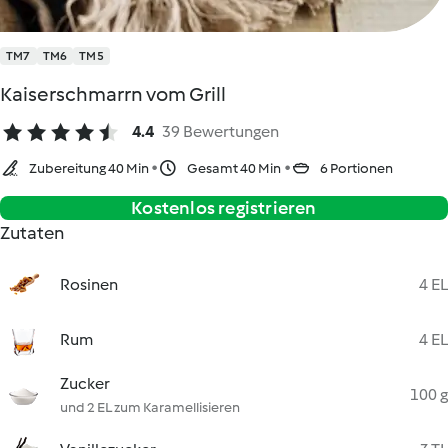
TM7
TM6
TM5
Kaiserschmarrn vom Grill
4.4
39 Bewertungen
Zubereitung 40 Min
Gesamt 40 Min
6 Portionen
Kostenlos registrieren
Zutaten
Rosinen
4 EL
Rum
4 EL
Zucker
100 g
und 2 EL zum Karamellisieren