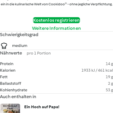
ein in die kulinarische Welt von Cookidoo® - ohne jegliche Verpflichtung.
Kostenlos registrieren
Weitere Informationen
Schwierigkeitsgrad
medium
Nährwerte
pro 1 Portion
Protein
14 g
Kalorien
1933 kJ / 461 kcal
Fett
19 g
Ballaststoff
2 g
Kohlenhydrate
53 g
Auch enthalten in
Ein Hoch auf Papa!