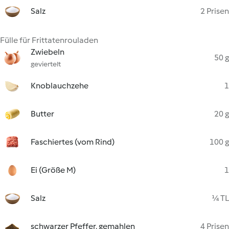
Salz
2 Prisen
Fülle für Frittatenrouladen
Zwiebeln
50 g
geviertelt
Knoblauchzehe
1
Butter
20 g
Faschiertes (vom Rind)
100 g
Ei (Größe M)
1
Salz
¼ TL
schwarzer Pfeffer, gemahlen
4 Prisen