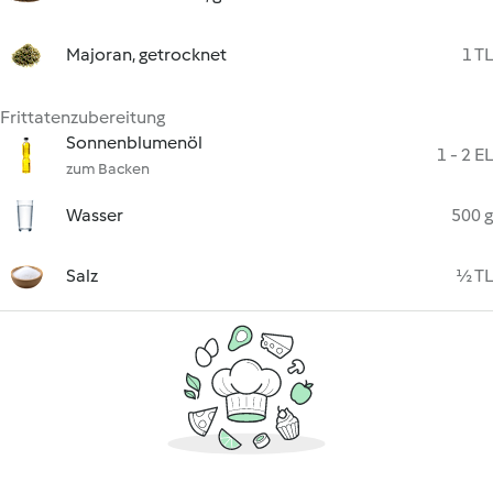
Majoran, getrocknet
1 TL
Frittatenzubereitung
Sonnenblumenöl
1 - 2 EL
zum Backen
Wasser
500 g
Salz
½ TL