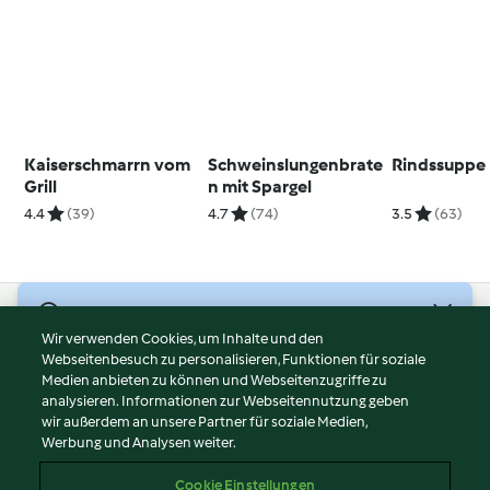
Kaiserschmarrn vom
Schweinslungenbrate
Rindssuppe
Grill
n mit Spargel
4.4
(39)
4.7
(74)
3.5
(63)
© Copyright 2026
Wir verwenden Cookies, um Inhalte und den
Webseitenbesuch zu personalisieren, Funktionen für soziale
Nutzungsbedingungen
Medien anbieten zu können und Webseitenzugriffe zu
Datenschutzrichtlinien
analysieren. Informationen zur Webseitennutzung geben
Disclaimer
wir außerdem an unsere Partner für soziale Medien,
Werbung und Analysen weiter.
Impressum
Cookies
Cookie Einstellungen