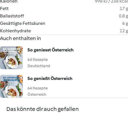
Kalorien
998 kJ / 238 kcal
Fett
17 g
Ballaststoff
0.8 g
Gesättigte Fettsäuren
6 g
Kohlenhydrate
12 g
Auch enthalten in
So geniesst Österreich
64 Rezepte
Deutschland
So genießt Österreich
64 Rezepte
Österreich
Das könnte dir auch gefallen