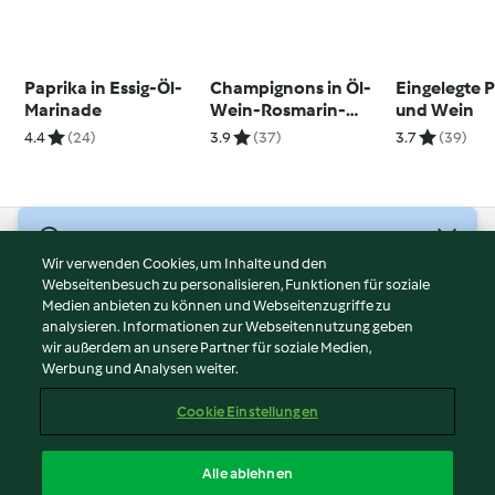
Paprika in Essig-Öl-
Champignons in Öl-
Eingelegte Pi
Marinade
Wein-Rosmarin-
und Wein
Marinade
4.4
(24)
3.9
(37)
3.7
(39)
© Copyright 2026
Wir verwenden Cookies, um Inhalte und den
Webseitenbesuch zu personalisieren, Funktionen für soziale
Nutzungsbedingungen
Medien anbieten zu können und Webseitenzugriffe zu
Datenschutzrichtlinien
analysieren. Informationen zur Webseitennutzung geben
Disclaimer
wir außerdem an unsere Partner für soziale Medien,
Werbung und Analysen weiter.
Impressum
Cookies
Cookie Einstellungen
Inhalt melden
Vertrag widerrufen
Alle ablehnen
Erklärung zur Barrierefreiheit