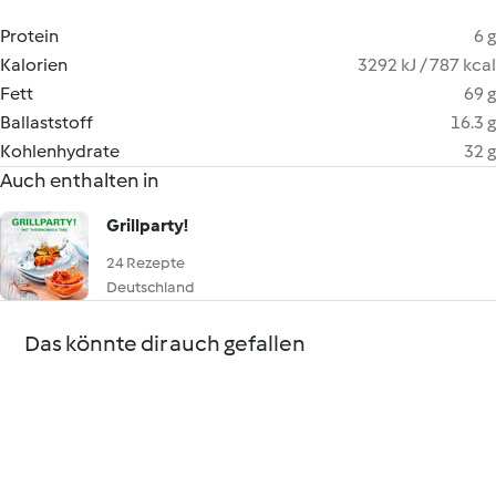
Protein
6 g
Kalorien
3292 kJ / 787 kcal
Fett
69 g
Ballaststoff
16.3 g
Kohlenhydrate
32 g
Auch enthalten in
Grillparty!
24 Rezepte
Deutschland
Das könnte dir auch gefallen