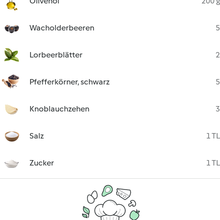
Olivenöl
200 g
Wacholderbeeren
5
Lorbeerblätter
2
Pfefferkörner, schwarz
5
Knoblauchzehen
3
Salz
1 TL
Zucker
1 TL