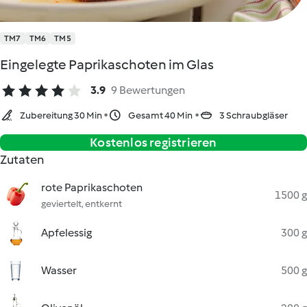
TM7
TM6
TM5
Eingelegte Paprikaschoten im Glas
3.9
9 Bewertungen
Zubereitung 30 Min
Gesamt 40 Min
3 Schraubgläser
Kostenlos registrieren
Zutaten
rote Paprikaschoten
1500 g
geviertelt, entkernt
Apfelessig
300 g
Wasser
500 g