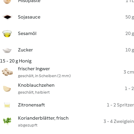
Misopaste
1 TL
Sojasauce
50 g
Sesamöl
20 g
Zucker
10 g
15 - 20 g Honig
frischer Ingwer
3 cm
geschält, in Scheiben (2 mm)
Knoblauchzehen
1 - 2
geschält, halbiert
Zitronensaft
1 - 2 Spritzer
Korianderblätter, frisch
3 - 4 Zweiglein
abgezupft