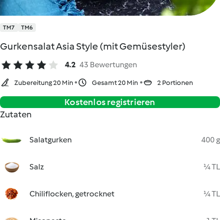
TM7
TM6
Gurkensalat Asia Style (mit Gemüsestyler)
4.2
43 Bewertungen
Zubereitung 20 Min
Gesamt 20 Min
2 Portionen
Kostenlos registrieren
Zutaten
Salatgurken
400 g
Salz
¼ TL
Chiliflocken, getrocknet
¼ TL