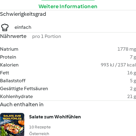
Weitere Informationen
Schwierigkeitsgrad
einfach
Nährwerte
pro 1 Portion
Natrium
1778 mg
Protein
7 g
Kalorien
993 kJ / 237 kcal
Fett
16 g
Ballaststoff
5 g
Gesättigte Fettsäuren
2 g
Kohlenhydrate
21 g
Auch enthalten in
Salate zum Wohlfühlen
10 Rezepte
Österreich