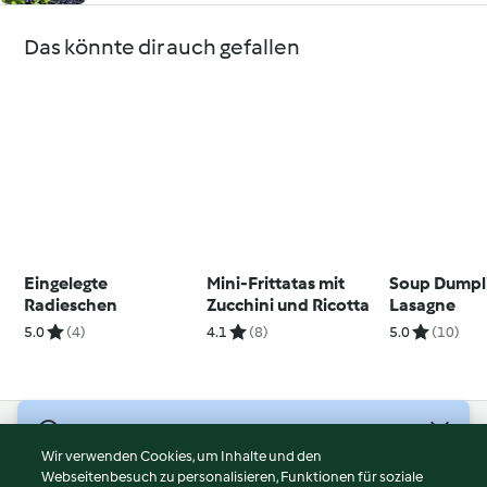
Das könnte dir auch gefallen
Eingelegte
Mini-Frittatas mit
Soup Dumpli
Radieschen
Zucchini und Ricotta
Lasagne
5.0
(4)
4.1
(8)
5.0
(10)
© Copyright 2026
Wir verwenden Cookies, um Inhalte und den
Webseitenbesuch zu personalisieren, Funktionen für soziale
Nutzungsbedingungen