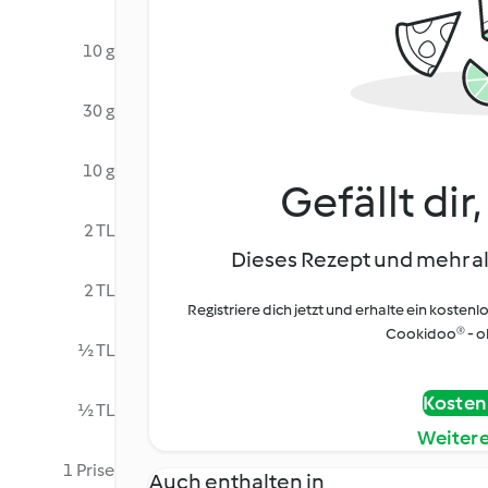
10 g
30 g
10 g
Gefällt dir
2 TL
Dieses Rezept und mehr al
2 TL
Registriere dich jetzt und erhalte ein kostenl
Cookidoo® - oh
½ TL
Kostenl
½ TL
Weiter
1 Prise
Auch enthalten in