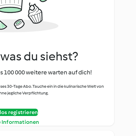
, was du siehst?
s 100 000 weitere warten auf dich!
oses 30-Tage Abo. Tauche ein in die kulinarische Welt von
ne jegliche Verpflichtung.
os registrieren
e Informationen