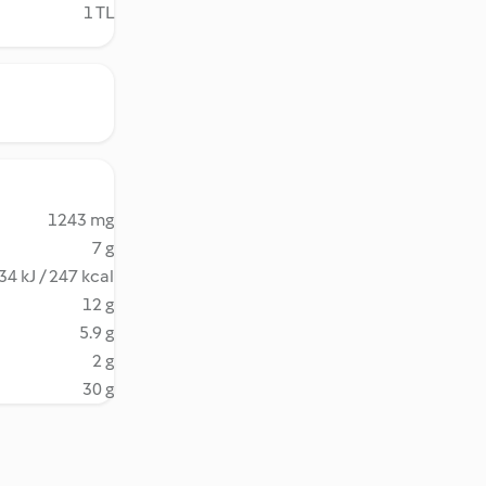
1 TL
1243 mg
7 g
34 kJ / 247 kcal
12 g
5.9 g
2 g
30 g