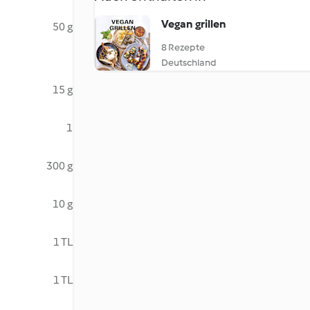
Vegan grillen
50 g
8 Rezepte
Deutschland
15 g
1
300 g
10 g
1 TL
1 TL