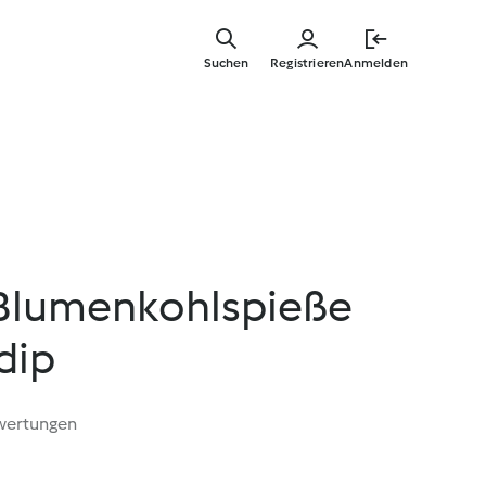
Zum
Hauptinha
Suchen
Registrieren
Anmelden
springen
 Blumenkohlspieße
dip
wertungen