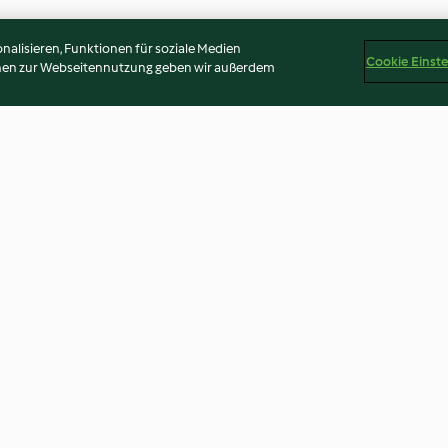
alisieren, Funktionen für soziale Medien
Cookie Einst
onen zur Webseitennutzung geben wir außerdem
Apfel-Birnen-Flammkuchen
Beeren-Frozen
4.7
(94)
3.9
(15)