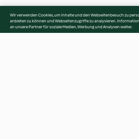
Wir verwenden Cookies, um Inhalte und den Webseitenbesuch zu person
anbieten zu können und Webseitenzugriffe zu analysieren. Informati
an unsere Partner für soziale Medien, Werbung und Analysen weiter.
Smashed Carrots mit Sesam-
Feldsalatpesto
Joghurt-Creme
3.9
(10)
4.3
(26)
© Copyright 2026