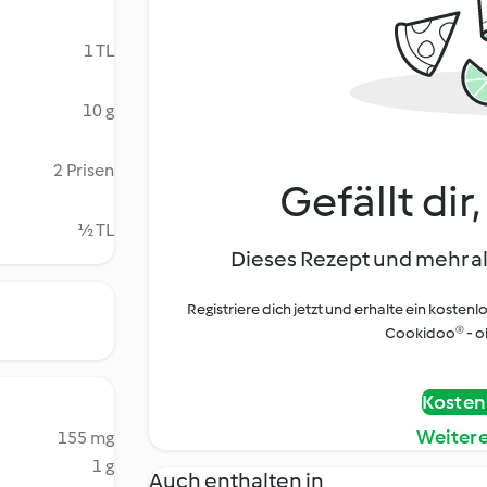
1 TL
10 g
2 Prisen
Gefällt dir
½ TL
Dieses Rezept und mehr al
Registriere dich jetzt und erhalte ein kostenl
Cookidoo® - oh
Kostenl
Weiter
155 mg
1 g
Auch enthalten in