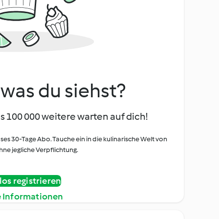
, was du siehst?
s 100 000 weitere warten auf dich!
oses 30-Tage Abo. Tauche ein in die kulinarische Welt von
ne jegliche Verpflichtung.
os registrieren
e Informationen