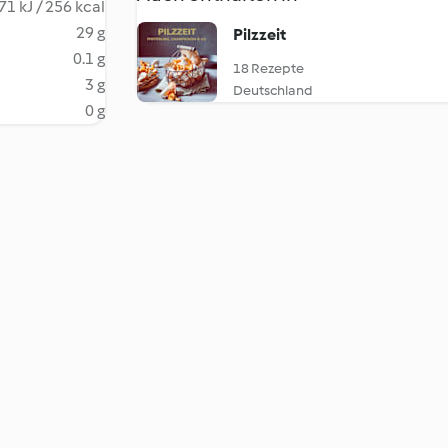
71 kJ / 256 kcal
29 g
Pilzzeit
0.1 g
18 Rezepte
3 g
Deutschland
0 g