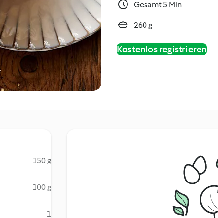
Gesamt 5 Min
260 g
Kostenlos registrieren
150 g
100 g
1