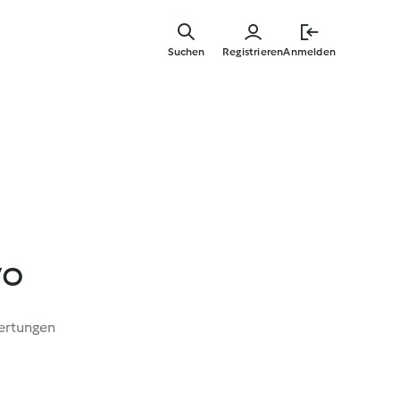
Zum
Hauptinha
Suchen
Registrieren
Anmelden
springen
yo
ertungen