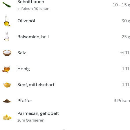
Schnittlauch
10 - 15 g
in feinen Röllchen
Olivenöl
30 g
Balsamico, hell
25 g
Salz
¼ TL
Honig
1 TL
Senf, mittelscharf
1 TL
Pfeffer
3 Prisen
Parmesan, gehobelt
zum Garnieren