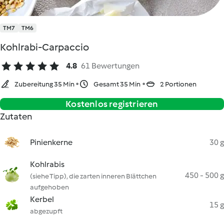
TM7
TM6
Kohlrabi-Carpaccio
4.8
61 Bewertungen
Zubereitung 35 Min
Gesamt 35 Min
2 Portionen
Kostenlos registrieren
Zutaten
Pinienkerne
30 g
Kohlrabis
450 - 500 g
(siehe Tipp), die zarten inneren Blättchen
aufgehoben
Kerbel
15 g
abgezupft