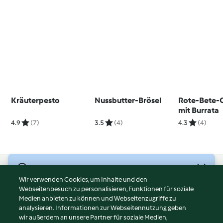
Kräuterpesto
Nussbutter-Brösel
Rote-Bete-
mit Burrata
4.9
(7)
3.5
(4)
4.3
(4)
© Copyright 2026
Wir verwenden Cookies, um Inhalte und den
Webseitenbesuch zu personalisieren, Funktionen für soziale
Nutzungsbedingungen
Medien anbieten zu können und Webseitenzugriffe zu
Datenschutzrichtlinien
analysieren. Informationen zur Webseitennutzung geben
Disclaimer
wir außerdem an unsere Partner für soziale Medien,