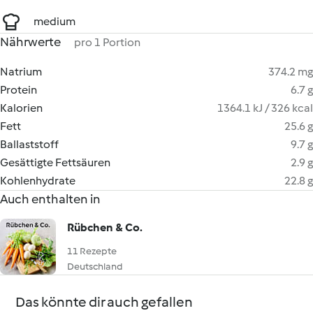
medium
Nährwerte
pro 1 Portion
Natrium
374.2 mg
Protein
6.7 g
Kalorien
1364.1 kJ / 326 kcal
Fett
25.6 g
Ballaststoff
9.7 g
Gesättigte Fettsäuren
2.9 g
Kohlenhydrate
22.8 g
Auch enthalten in
Rübchen & Co.
11 Rezepte
Deutschland
Das könnte dir auch gefallen