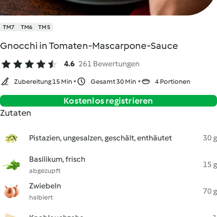
TM7
TM6
TM5
Gnocchi in Tomaten-Mascarpone-Sauce
4.6
261 Bewertungen
Zubereitung 15 Min
Gesamt 30 Min
4 Portionen
Kostenlos registrieren
Zutaten
Pistazien, ungesalzen, geschält, enthäutet
30 g
Basilikum, frisch
15 g
abgezupft
Zwiebeln
70 g
halbiert