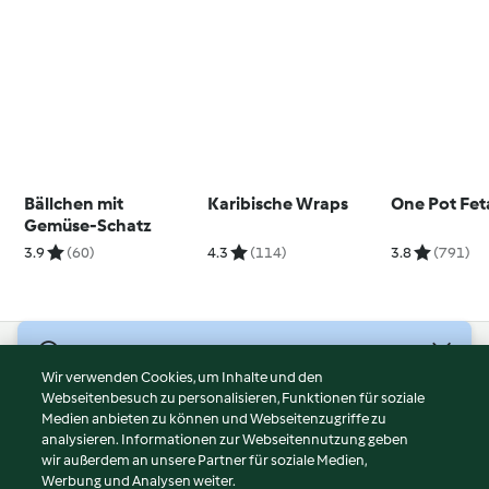
Bällchen mit
Karibische Wraps
One Pot Fet
Gemüse-Schatz
3.9
(60)
4.3
(114)
3.8
(791)
© Copyright 2026
Wir verwenden Cookies, um Inhalte und den
Webseitenbesuch zu personalisieren, Funktionen für soziale
Nutzungsbedingungen
Medien anbieten zu können und Webseitenzugriffe zu
Datenschutzrichtlinien
analysieren. Informationen zur Webseitennutzung geben
Disclaimer
wir außerdem an unsere Partner für soziale Medien,
Werbung und Analysen weiter.
Impressum