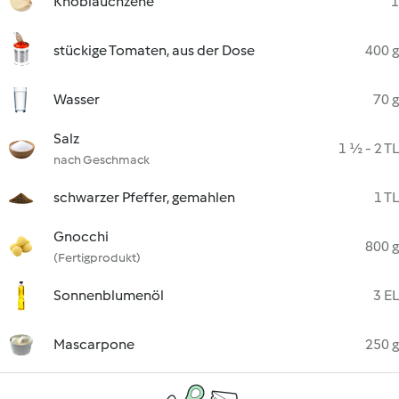
Knoblauchzehe
1
stückige Tomaten, aus der Dose
400 g
Wasser
70 g
Salz
1 ½ - 2 TL
nach Geschmack
schwarzer Pfeffer, gemahlen
1 TL
Gnocchi
800 g
(Fertigprodukt)
Sonnenblumenöl
3 EL
Mascarpone
250 g