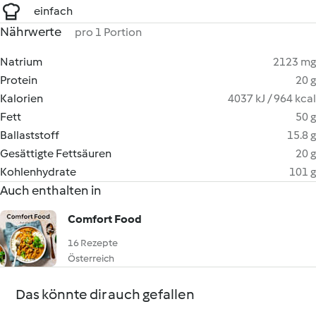
einfach
Nährwerte
pro 1 Portion
Natrium
2123 mg
Protein
20 g
Kalorien
4037 kJ / 964 kcal
Fett
50 g
Ballaststoff
15.8 g
Gesättigte Fettsäuren
20 g
Kohlenhydrate
101 g
Auch enthalten in
Comfort Food
16 Rezepte
Österreich
Das könnte dir auch gefallen