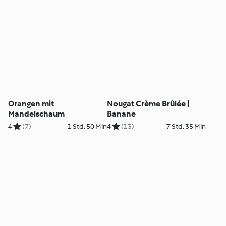
Orangen mit
Nougat Crème Brûlée |
Mandelschaum
Banane
4
(7)
1 Std. 50 Min
4
(13)
7 Std. 35 Min