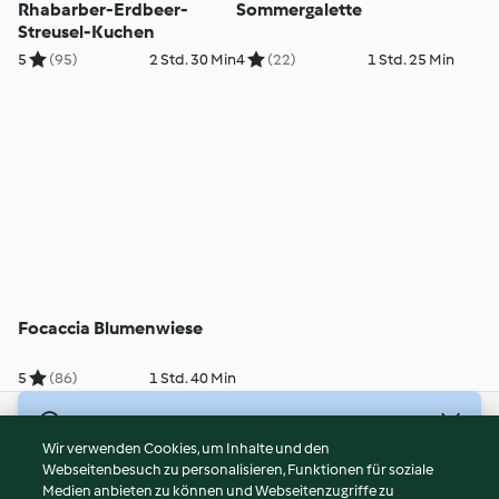
Rhabarber-Erdbeer-
Sommergalette
Streusel-Kuchen
5
(95)
2 Std. 30 Min
4
(22)
1 Std. 25 Min
Focaccia Blumenwiese
5
(86)
1 Std. 40 Min
© Copyright 2026
Wir verwenden Cookies, um Inhalte und den
Webseitenbesuch zu personalisieren, Funktionen für soziale
Nutzungsbedingungen
Medien anbieten zu können und Webseitenzugriffe zu