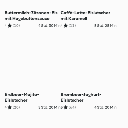
Buttermilch-Zitronen-Eis
Caffè-Latte-Eislutscher
mit Hagebuttensauce
mit Karamell
4
(10)
4 Std. 30 Min
4
(11)
5 Std. 25 Min
Erdbeer-Mojito-
Brombeer-Joghurt-
Eislutscher
Eislutscher
4
(20)
5 Std. 20 Min
5
(64)
4 Std. 20 Min