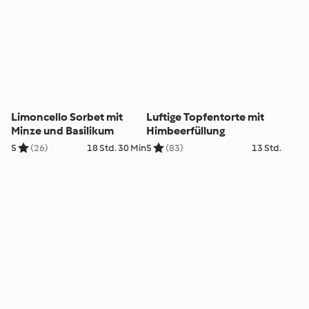
Limoncello Sorbet mit
Luftige Topfentorte mit
Minze und Basilikum
Himbeerfüllung
5
(26)
18 Std. 30 Min
5
(83)
13 Std.