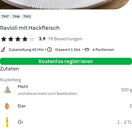
TM7
TM6
TM5
Ravioli mit Hackfleisch
3.9
78 Bewertungen
Zubereitung 45 Min
Gesamt 1 Std.
6 Portionen
Kostenlos registrieren
Zutaten
Nudelteig
Mehl
300 g
und etwas mehr zum Bestäuben
Eier
3
Öl
1 - 2 TL