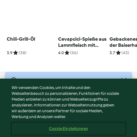
Chili-Grill-Öl
Cevapcici-Spieße aus
Gebackenes 
Lammfleisch mit
der Baiserh
Fetadip
3.9
(38)
4.0
(56)
3.7
(43)
© Copyright 2026
Wir verwenden Cookies, um Inhalte und den
Webseitenbesuch zu personalisieren, Funktionen für soziale
Nutzungsbedingungen
Medien anbieten zu können und Webseitenzugriffe zu
Datenschutzrichtlinien
analysieren. Informationen zur Webseitennutzung geben
Disclaimer
wir außerdem an unsere Partner für soziale Medien,
Werbung und Analysen weiter.
Impressum
Cookies
Cookie Einstellungen
Inhalt melden