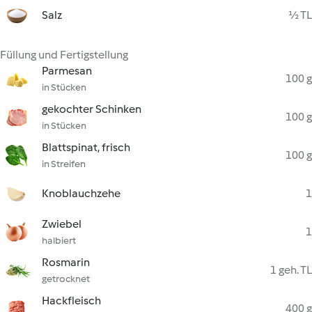
Salz
½ TL
Füllung und Fertigstellung
Parmesan
100 g
in Stücken
gekochter Schinken
100 g
in Stücken
Blattspinat, frisch
100 g
in Streifen
Knoblauchzehe
1
Zwiebel
1
halbiert
Rosmarin
1 geh. TL
getrocknet
Hackfleisch
400 g