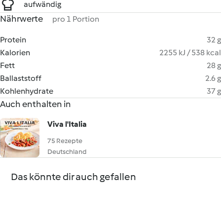
aufwändig
Nährwerte
pro 1 Portion
Protein
32 g
Kalorien
2255 kJ / 538 kcal
Fett
28 g
Ballaststoff
2.6 g
Kohlenhydrate
37 g
Auch enthalten in
Viva l'Italia
75 Rezepte
Deutschland
Das könnte dir auch gefallen