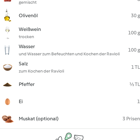
gemischt
Olivenöl
30 g
Weißwein
100 g
trocken
Wasser
100 g
und Wasser zum Befeuchten und Kochen der Ravioli
Salz
1 TL
zum Kochen der Ravioli
Pfeffer
½ TL
Ei
1
Muskat (optional)
3 Prisen