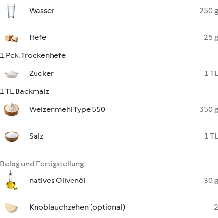
Wasser
250 g
Hefe
25 g
1 Pck. Trockenhefe
Zucker
1 TL
1 TL Backmalz
Weizenmehl Type 550
350 g
Salz
1 TL
Belag und Fertigstellung
natives Olivenöl
30 g
Knoblauchzehen (optional)
2