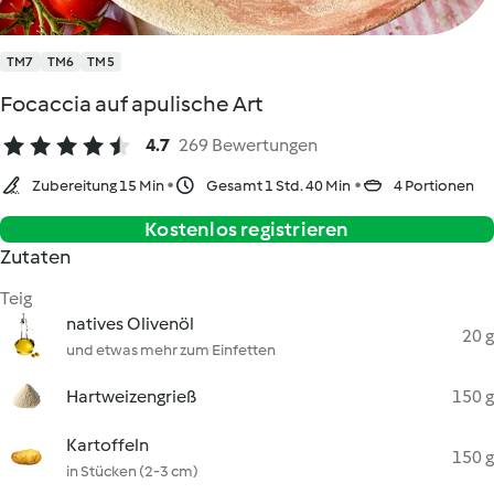
TM7
TM6
TM5
Focaccia auf apulische Art
4.7
269 Bewertungen
Zubereitung 15 Min
Gesamt 1 Std. 40 Min
4 Portionen
Kostenlos registrieren
Zutaten
Teig
natives Olivenöl
20 g
und etwas mehr zum Einfetten
Hartweizengrieß
150 g
Kartoffeln
150 g
in Stücken (2-3 cm)