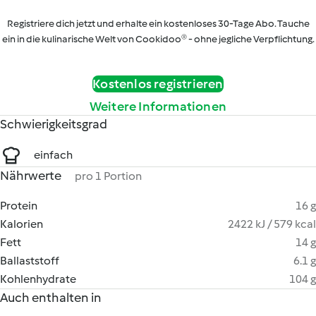
Registriere dich jetzt und erhalte ein kostenloses 30-Tage Abo. Tauche
ein in die kulinarische Welt von Cookidoo® - ohne jegliche Verpflichtung.
Kostenlos registrieren
Weitere Informationen
Schwierigkeitsgrad
einfach
Nährwerte
pro 1 Portion
Protein
16 g
Kalorien
2422 kJ / 579 kcal
Fett
14 g
Ballaststoff
6.1 g
Kohlenhydrate
104 g
Auch enthalten in