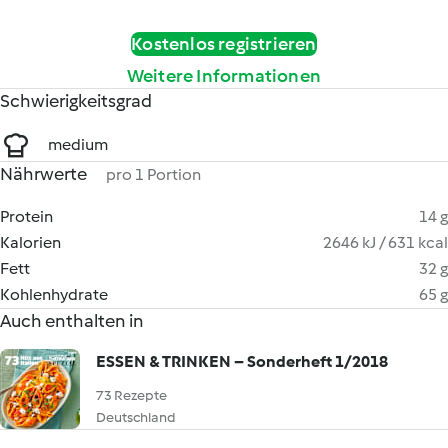
Kostenlos registrieren
Weitere Informationen
Schwierigkeitsgrad
medium
Nährwerte
pro 1 Portion
Protein
14 g
Kalorien
2646 kJ / 631 kcal
Fett
32 g
Kohlenhydrate
65 g
Auch enthalten in
ESSEN & TRINKEN – Sonderheft 1/2018
73 Rezepte
Deutschland