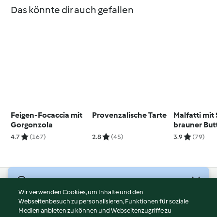
Das könnte dir auch gefallen
Feigen-Focaccia mit
Provenzalische Tarte
Malfatti mit 
Gorgonzola
brauner But
Käse
4.7
(167)
2.8
(45)
3.9
(79)
© Copyright 2026
Wir verwenden Cookies, um Inhalte und den
Webseitenbesuch zu personalisieren, Funktionen für soziale
Nutzungsbedingungen
Medien anbieten zu können und Webseitenzugriffe zu
Datenschutzrichtlinien