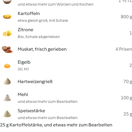
1 ½ TL
und etwas mehr zum Würzen und Kochen
Kartoffeln
800 g
etwa gleich groß, mit Schale
Zitrone
1
Bio, Schale abgerieben
Muskat, frisch gerieben
4 Prisen
Eigelb
2
(Kl. M)
Hartweizengrieß
70 g
Mehl
100 g
und etwas mehr zum Bearbeiten
Speisestärke
25 g
und etwas mehr zum Bearbeiten
25 g Kartoffelstärke, und etwas mehr zum Bearbeiten