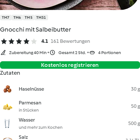
TM7
TM6
TM5
TM31
Gnocchi mit Salbeibutter
4.1
161 Bewertungen
Zubereitung 40 Min
Gesamt 2 Std.
4 Portionen
Kostenlos registrieren
Zutaten
Haselnüsse
30 g
Parmesan
50 g
in Stücken
Wasser
500 g
und mehr zum Kochen
Salz