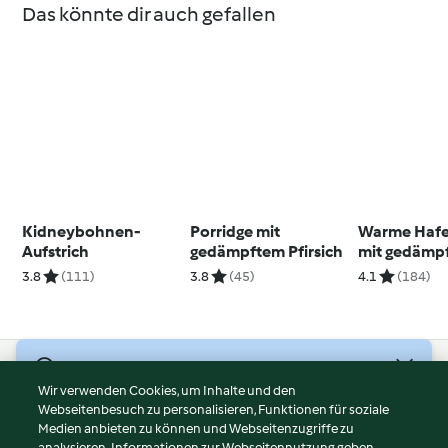
Das könnte dir auch gefallen
Kidneybohnen-
Porridge mit
Warme Haf
Aufstrich
gedämpftem Pfirsich
mit gedämp
Birnen
3.8
(111)
3.8
(45)
4.1
(184)
© Copyright 2026
Wir verwenden Cookies, um Inhalte und den
Webseitenbesuch zu personalisieren, Funktionen für soziale
Nutzungsbedingungen
Medien anbieten zu können und Webseitenzugriffe zu
Datenschutzrichtlinien
analysieren. Informationen zur Webseitennutzung geben