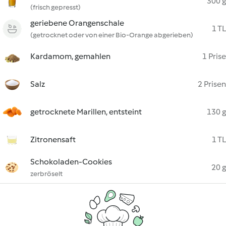
300 g
(frisch gepresst)
geriebene Orangenschale
1 TL
(getrocknet oder von einer Bio-Orange abgerieben)
Kardamom, gemahlen
1 Prise
Salz
2 Prisen
getrocknete Marillen, entsteint
130 g
Zitronensaft
1 TL
Schokoladen-Cookies
20 g
zerbröselt