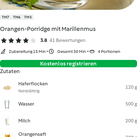
TM7
TM6
TM5
Orangen-Porridge mit Marillenmus
3.8
41 Bewertungen
Zubereitung 15 Min
Gesamt 30 Min
4 Portionen
Kostenlos registrieren
Zutaten
Haferflocken
120 g
feinblättrig
Wasser
500 g
Milch
200 g
Orangensaft