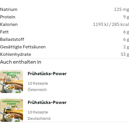
Natrium
125 mg
Protein
9 g
Kalorien
1193 kJ / 285 kcal
Fett
6 g
Ballaststoff
6 g
Gesättigte Fettsäuren
2 g
Kohlenhydrate
53 g
Auch enthalten in
Frühstücks-Power
10 Rezepte
Österreich
Frühstücks-Power
10 Rezepte
Deutschland