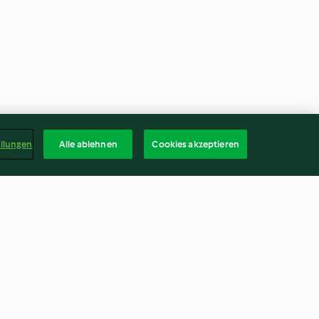
ellungen
Alle ablehnen
Cookies akzeptieren
mit Zwiebel-
Gefüllte Ente
ng
4.0
(13)