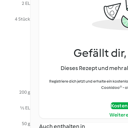
2 EL
4 Stück
Gefällt dir
Dieses Rezept und mehr al
Registriere dich jetzt und erhalte ein kostenl
Cookidoo® - oh
200 g
Kostenl
½ EL
Weiter
50 g
Auch enthalten in