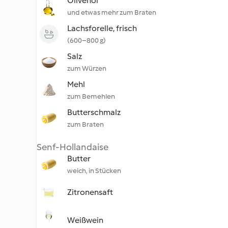
Olivenöl
und etwas mehr zum Braten
Lachsforelle, frisch
(600–800 g)
Salz
zum Würzen
Mehl
zum Bemehlen
Butterschmalz
zum Braten
Senf-Hollandaise
Butter
weich, in Stücken
Zitronensaft
Weißwein