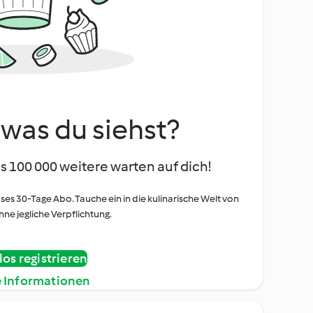
, was du siehst?
s 100 000 weitere warten auf dich!
oses 30-Tage Abo. Tauche ein in die kulinarische Welt von
ne jegliche Verpflichtung.
os registrieren
e Informationen