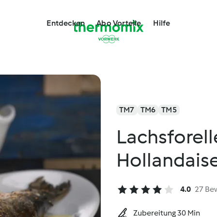
Entdecken
Abo Vorteile
Hilfe
TM7
TM6
TM5
Lachsforell
Hollandais
4.0
27 Be
Zubereitung 30 Min