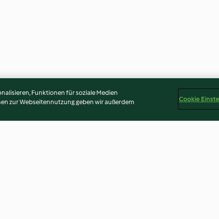
alisieren, Funktionen für soziale Medien
Cookie Einst
onen zur Webseitennutzung geben wir außerdem
ucchini-
Kaninchen in Barolosauce
Rinderrouladen 
Pflaumen-Füllu
4.1
(109)
3.7
(27)