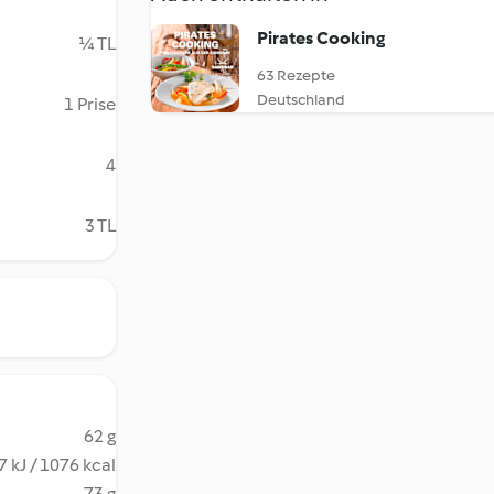
Pirates Cooking
¼ TL
63 Rezepte
Deutschland
1 Prise
4
3 TL
62 g
 kJ / 1076 kcal
73 g