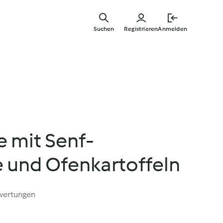
Zum
Hauptinha
Suchen
Registrieren
Anmelden
springen
e mit Senf-
e und Ofenkartoffeln
wertungen