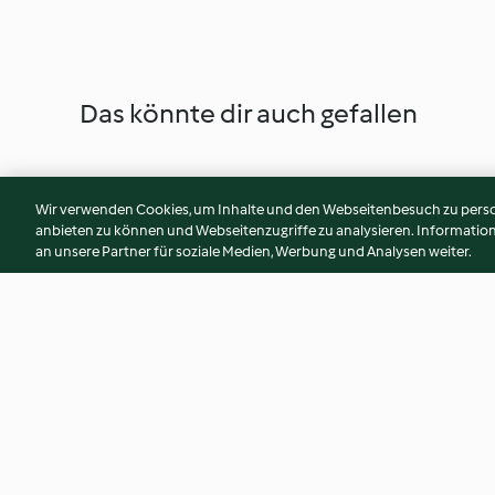
Das könnte dir auch gefallen
Wir verwenden Cookies, um Inhalte und den Webseitenbesuch zu person
anbieten zu können und Webseitenzugriffe zu analysieren. Informati
an unsere Partner für soziale Medien, Werbung und Analysen weiter.
Italienischer Hackbraten mit
Schweinefilet auf Z
Basilikumcreme
Bulgur-Salat
4.0
(47)
3.5
(23)