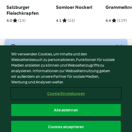
Salzburger
Somloer Nockerl
Grammelkn
Fleischkrapfen
4.0
(13)
4.1
(15)
4.4
(129)
© Copyright 2026
Wir verwenden Cookies, um Inhalte und den
Webseitenbesuch zu personalisieren, Funktionen für soziale
Nutzungsbedingungen
Medien anbieten zu können und Webseitenzugriffe zu
Datenschutzrichtlinien
analysieren. Informationen zur Webseitennutzung geben
Disclaimer
wir außerdem an unsere Partner für soziale Medien,
Werbung und Analysen weiter.
Impressum
Cookies
Cookie Einstellungen
Inhalt melden
Vertrag widerrufen
Alle ablehnen
Erklärung zur Barrierefreiheit
Deutsch
Cookies akzeptieren