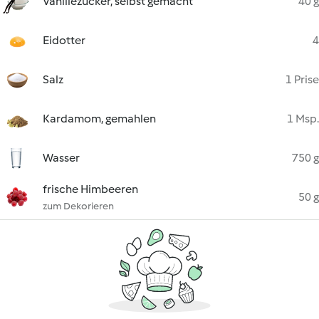
Vanillezucker, selbst gemacht
40 g
Eidotter
4
Salz
1 Prise
Kardamom, gemahlen
1 Msp.
Wasser
750 g
frische Himbeeren
50 g
zum Dekorieren