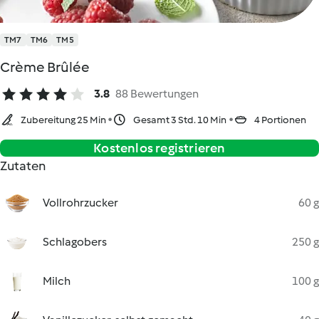
TM7
TM6
TM5
Crème Brûlée
3.8
88 Bewertungen
Zubereitung 25 Min
Gesamt 3 Std. 10 Min
4 Portionen
Kostenlos registrieren
Zutaten
Vollrohrzucker
60 g
Schlagobers
250 g
Milch
100 g