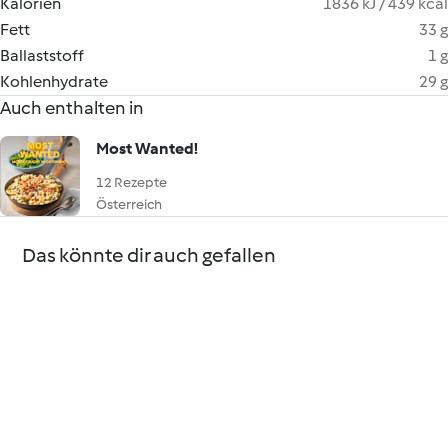
Kalorien
1836 kJ / 439 kcal
Fett
33 g
Ballaststoff
1 g
Kohlenhydrate
29 g
Auch enthalten in
Most Wanted!
12 Rezepte
Österreich
Das könnte dir auch gefallen