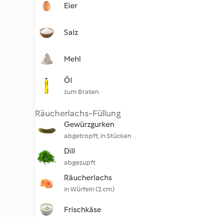
Eier
Salz
Mehl
Öl
zum Braten
Räucherlachs-Füllung
Gewürzgurken
abgetropft, in Stücken
Dill
abgezupft
Räucherlachs
in Würfeln (2 cm)
Frischkäse