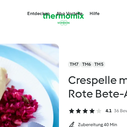
Entdecken
Abo Vorteile
Hilfe
TM7
TM6
TM5
Crespelle 
Rote Bete-
4.1
36 Be
Zubereitung 40 Min