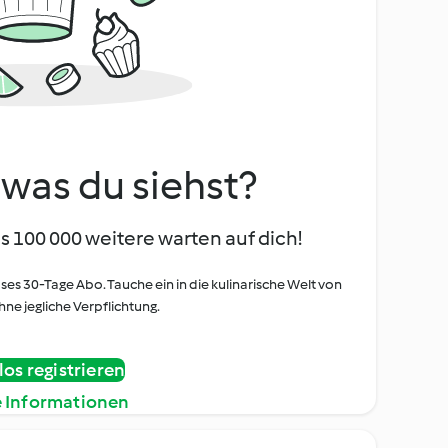
, was du siehst?
s 100 000 weitere warten auf dich!
oses 30-Tage Abo. Tauche ein in die kulinarische Welt von
ne jegliche Verpflichtung.
os registrieren
e Informationen