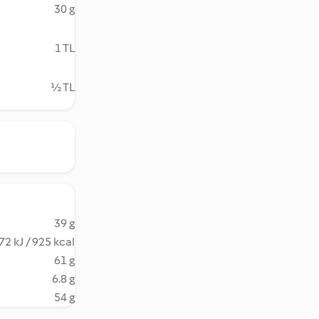
30 g
1 TL
½ TL
39 g
72 kJ / 925 kcal
61 g
6.8 g
54 g