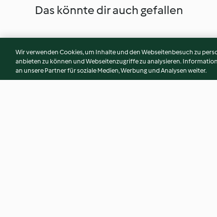
Das könnte dir auch gefallen
Wir verwenden Cookies, um Inhalte und den Webseitenbesuch zu person
anbieten zu können und Webseitenzugriffe zu analysieren. Informati
an unsere Partner für soziale Medien, Werbung und Analysen weiter.
Birnen-Kartoffel-Reibekuchen
Sauerkraut-Kartoff
mit Schinkendip
4.0
(104)
3.9
(40)