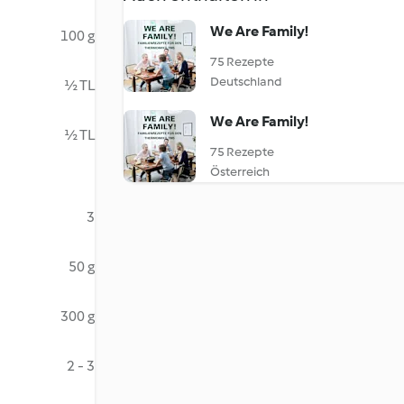
We Are Family!
100 g
75 Rezepte
Deutschland
½ TL
We Are Family!
½ TL
75 Rezepte
Österreich
3
50 g
300 g
2 - 3