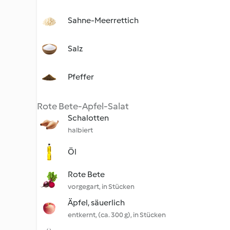
Sahne-Meerrettich
Salz
Pfeffer
Rote Bete-Apfel-Salat
Schalotten
halbiert
Öl
Rote Bete
vorgegart, in Stücken
Äpfel, säuerlich
entkernt, (ca. 300 g), in Stücken