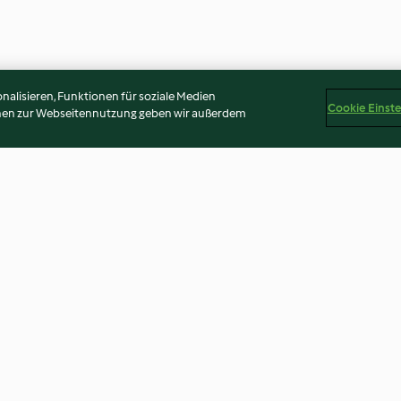
alisieren, Funktionen für soziale Medien
Cookie Einst
onen zur Webseitennutzung geben wir außerdem
el-Puffer
Mangold-Röllchen mit
Essenz von Frü
Tomatensauce
mit Kräutercube
3.8
(65)
4.1
(11)