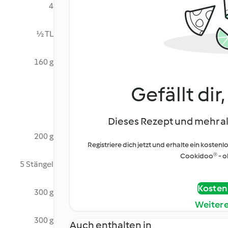
4
½ TL
160 g
Gefällt dir
Dieses Rezept und mehr al
200 g
Registriere dich jetzt und erhalte ein kostenl
Cookidoo® - oh
5 Stängel
Kostenl
300 g
Weiter
300 g
Auch enthalten in