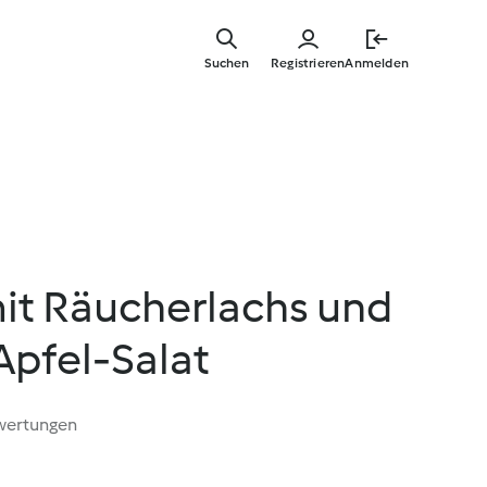
Zum
Hauptinha
Suchen
Registrieren
Anmelden
springen
mit Räucherlachs und
Apfel-Salat
wertungen