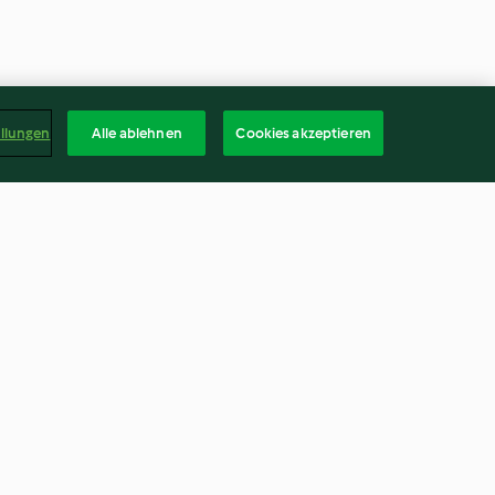
ellungen
Alle ablehnen
Cookies akzeptieren
hlingsgemüsen
Pikante Kräuterschnitten
s
4.0
(3)