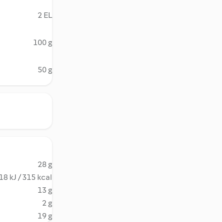
2 EL
100 g
50 g
28 g
18 kJ / 315 kcal
13 g
2 g
19 g