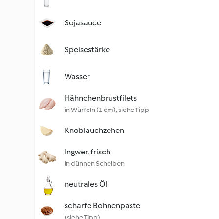
Sojasauce
Speisestärke
Wasser
Hähnchenbrustfilets
in Würfeln (1 cm), siehe Tipp
Knoblauchzehen
Ingwer, frisch
in dünnen Scheiben
neutrales Öl
scharfe Bohnenpaste
(siehe Tipp)