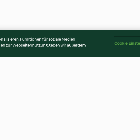
alisieren, Funktionen für soziale Medien
Cookie Einst
onen zur Webseitennutzung geben wir außerdem
indfleisch
Schweinefleisch in scharfer
Ente in Biersa
Sauce (回锅肉)
3.2
(69)
4.3
(129)