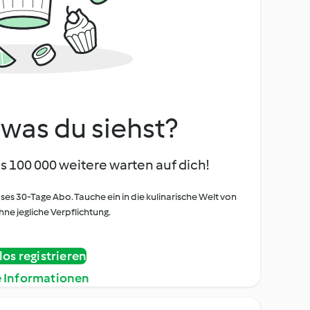
, was du siehst?
s 100 000 weitere warten auf dich!
oses 30-Tage Abo. Tauche ein in die kulinarische Welt von
ne jegliche Verpflichtung.
os registrieren
e Informationen