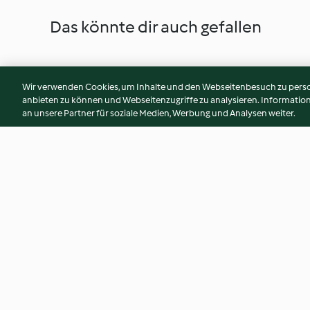
Das könnte dir auch gefallen
Wir verwenden Cookies, um Inhalte und den Webseitenbesuch zu person
anbieten zu können und Webseitenzugriffe zu analysieren. Informati
an unsere Partner für soziale Medien, Werbung und Analysen weiter.
Tintenfischringe aglio e olio
Udon-Nudeln mit R
und Erbsen
4.3
(50)
4.0
(293)