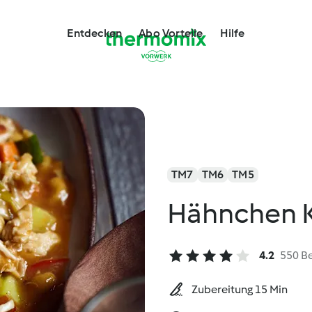
Entdecken
Abo Vorteile
Hilfe
TM7
TM6
TM5
Hähnchen
4.2
550 B
Zubereitung 15 Min