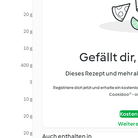
20 g
20 g
10 g
Gefällt dir
400 g
Dieses Rezept und mehr al
3
Registriere dich jetzt und erhalte ein kostenl
Cookidoo® - oh
10 g
Kostenl
20 g
Weiter
20 g
Auch enthalten in