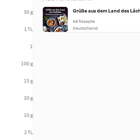
Grüße aus dem Land des Läc
30 g
68 Rezepte
Deutschland
1 TL
1
100 g
15 g
20 g
10 g
2 TL