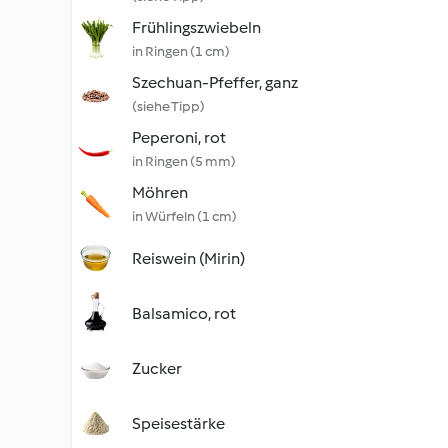
Frühlingszwiebeln
in Ringen (1 cm)
Szechuan-Pfeffer, ganz
(siehe Tipp)
Peperoni, rot
in Ringen (5 mm)
Möhren
in Würfeln (1 cm)
Reiswein (Mirin)
Balsamico, rot
Zucker
Speisestärke