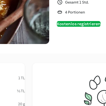
Gesamt 1 Std.
4 Portionen
Kostenlos registrieren
1 TL
½ TL
20 g