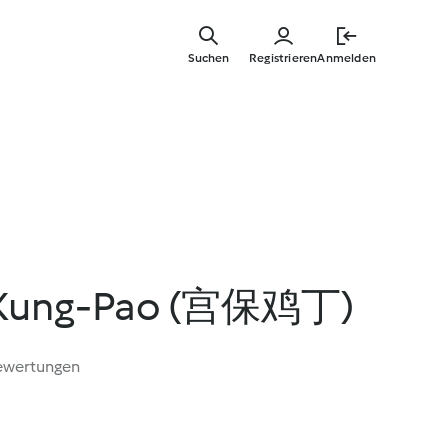
Zum
Hauptinha
Suchen
Registrieren
Anmelden
springen
 Kung-Pao (宫保鸡丁)
ewertungen