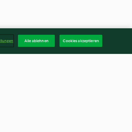
ellungen
Alle ablehnen
Cookies akzeptieren
uce (啤酒鸭)
Rindfleisch mit Enoki in
feuriger Sauce (肥牛金针菇)
3.3
(42)