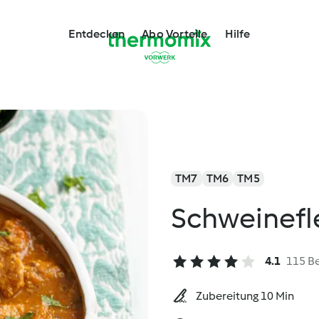
Entdecken
Abo Vorteile
Hilfe
TM7
TM6
TM5
Schweinefl
4.1
115 B
Zubereitung 10 Min