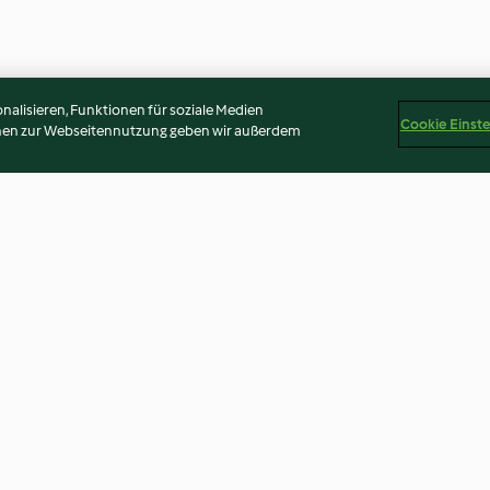
alisieren, Funktionen für soziale Medien
Cookie Einst
onen zur Webseitennutzung geben wir außerdem
atensugo
Ente in Biersauce (啤酒鸭)
Rindfleisch mit 
feuriger Sauc
4.3
(129)
3.3
(42)