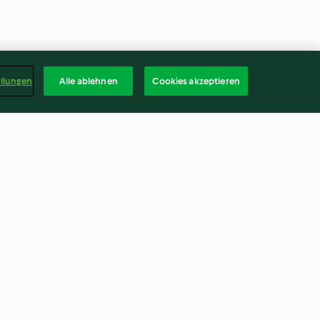
ellungen
Alle ablehnen
Cookies akzeptieren
Enoki in
Gewürzente mit Pilzen, Asia-
e (肥牛金针菇)
Gemüse und Reis
4.2
(144)