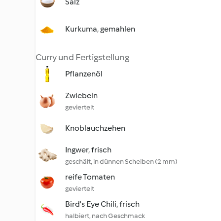
Salz
Kurkuma, gemahlen
Curry und Fertigstellung
Pflanzenöl
Zwiebeln
geviertelt
Knoblauchzehen
Ingwer, frisch
geschält, in dünnen Scheiben (2 mm)
reife Tomaten
geviertelt
Bird's Eye Chili, frisch
halbiert, nach Geschmack