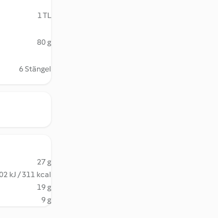
1 TL
80 g
6 Stängel
27 g
02 kJ / 311 kcal
19 g
9 g