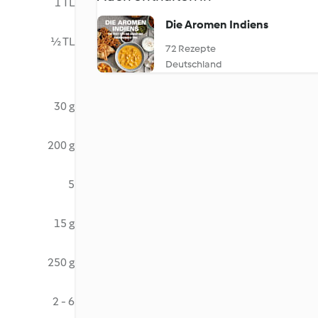
1 TL
Die Aromen Indiens
½ TL
72 Rezepte
Deutschland
30 g
200 g
5
15 g
250 g
2 - 6