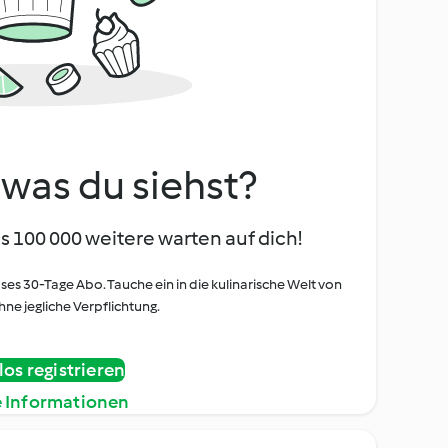
, was du siehst?
s 100 000 weitere warten auf dich!
oses 30-Tage Abo. Tauche ein in die kulinarische Welt von
ne jegliche Verpflichtung.
os registrieren
e Informationen