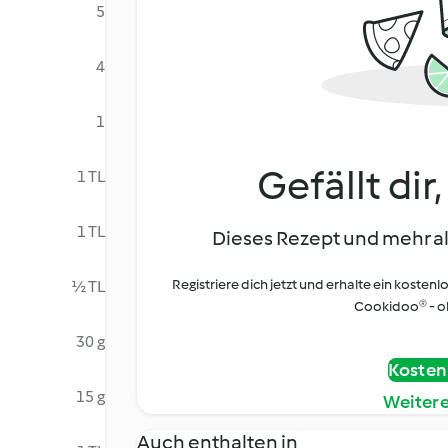
5
4
1
Gefällt dir
1 TL
1 TL
Dieses Rezept und mehr al
Registriere dich jetzt und erhalte ein kostenl
½ TL
Cookidoo® - oh
30 g
Kostenl
15 g
Weiter
Auch enthalten in