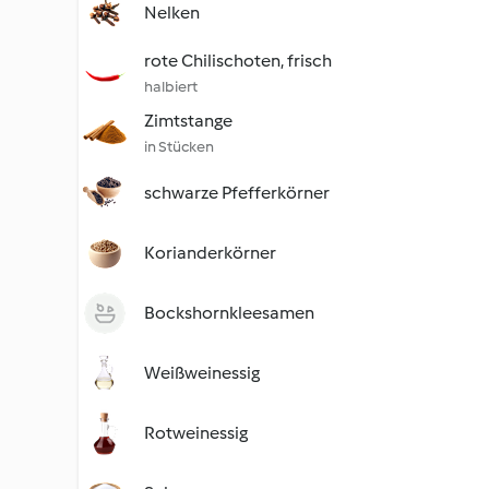
Nelken
rote Chilischoten, frisch
halbiert
Zimtstange
in Stücken
schwarze Pfefferkörner
Korianderkörner
Bockshornkleesamen
Weißweinessig
Rotweinessig