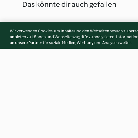
Das könnte dir auch gefallen
Wir verwenden Cookies, um Inhalte und den Webseitenbesuch zu person
anbieten zu können und Webseitenzugriffe zu analysieren. Informati
an unsere Partner für soziale Medien, Werbung und Analysen weiter.
Tintenfischringe aglio e olio
Kalbsfilet auf Tom
und Zitronenreis
4.3
(50)
4.7
(30)