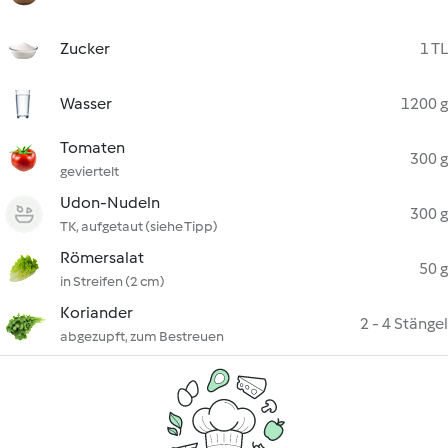
Zucker
1 TL
Wasser
1200 g
Tomaten
300 g
geviertelt
Udon-Nudeln
300 g
TK, aufgetaut (siehe Tipp)
Römersalat
50 g
in Streifen (2 cm)
Koriander
2 - 4 Stängel
abgezupft, zum Bestreuen