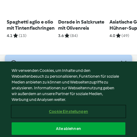
Spaghetti aglio e olio
Dorade in Salzkruste
Asiatische 
mit Tintenfischringen
mit Olivenreis
Hühner-Su
4.1
(13)
3.6
(84)
4.0
(49)
© Copyright 2026
Wir verwenden Cookies, um Inhalte und den
Webseitenbesuch zu personalisieren, Funktionen für soziale
Nutzungsbedingungen
Medien anbieten zu können und Webseitenzugriffe zu
Datenschutzrichtlinien
analysieren. Informationen zur Webseitennutzung geben
Disclaimer
wir außerdem an unsere Partner für soziale Medien,
Werbung und Analysen weiter.
Impressum
Cookies
Cookie Einstellungen
Inhalt melden
Vertrag widerrufen
Alle ablehnen
Erklärung zur Barrierefreiheit