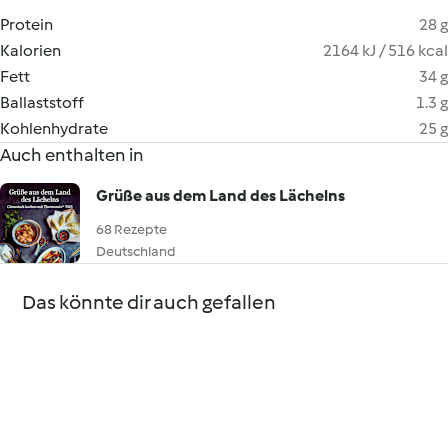
Protein
28 g
Kalorien
2164 kJ / 516 kcal
Fett
34 g
Ballaststoff
1.3 g
Kohlenhydrate
25 g
Auch enthalten in
Grüße aus dem Land des Lächelns
68 Rezepte
Deutschland
Das könnte dir auch gefallen