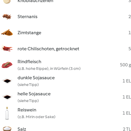
Knoblauchzehen
3
Sternanis
2
Zimtstange
1
rote Chilischoten, getrocknet
5
Rindfleisch
500 g
(z.B. hohe Rippe), in Würfeln (3 cm)
dunkle Sojasauce
1 EL
(siehe Tipp)
helle Sojasauce
1 EL
(siehe Tipp)
Reiswein
1 EL
(z.B. Mirin oder Sake)
Salz
2 TL