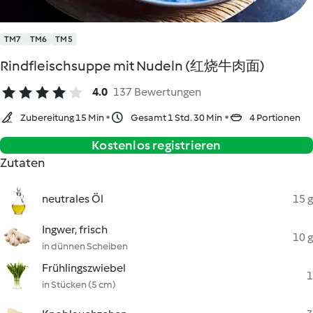
TM7
TM6
TM5
Rindfleischsuppe mit Nudeln (红烧牛肉面)
4.0
137 Bewertungen
Zubereitung 15 Min
Gesamt 1 Std. 30 Min
4 Portionen
Kostenlos registrieren
Zutaten
neutrales Öl
15 g
Ingwer, frisch
10 g
in dünnen Scheiben
Frühlingszwiebel
1
in Stücken (5 cm)