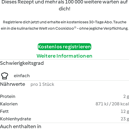
Dieses Rezept und mehr als 100 000 weitere warten auf
dich!
Registriere dich jetzt und erhalte ein kostenloses 30-Tage Abo. Tauche
ein in die kulinarische Welt von Cookidoo® - ohne jegliche Verpflichtung.
Kostenlos registrieren
Weitere Informationen
Schwierigkeitsgrad
einfach
Nährwerte
pro 1 Stück
Protein
2 g
Kalorien
871 kJ / 208 kcal
Fett
12 g
Kohlenhydrate
23 g
Auch enthalten in