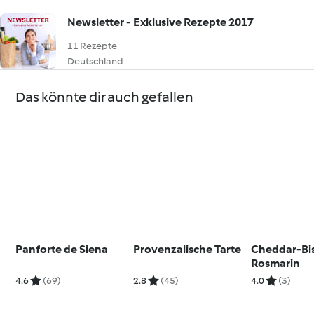
Newsletter - Exklusive Rezepte 2017
11 Rezepte
Deutschland
Das könnte dir auch gefallen
Panforte de Siena
Provenzalische Tarte
Cheddar-Bis
Rosmarin
4.6
(69)
2.8
(45)
4.0
(3)