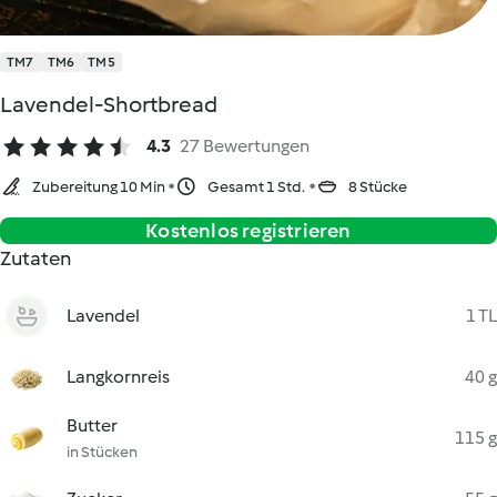
TM7
TM6
TM5
Lavendel-Shortbread
4.3
27 Bewertungen
Zubereitung 10 Min
Gesamt 1 Std.
8 Stücke
Kostenlos registrieren
Zutaten
Lavendel
1 TL
Langkornreis
40 g
Butter
115 g
in Stücken