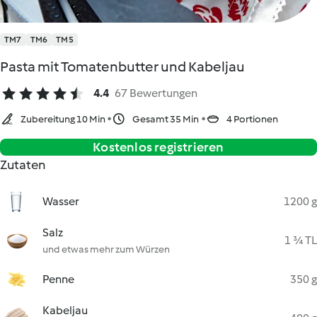
TM7
TM6
TM5
Pasta mit Tomatenbutter und Kabeljau
4.4
67 Bewertungen
Zubereitung 10 Min
Gesamt 35 Min
4 Portionen
Kostenlos registrieren
Zutaten
Wasser
1200 g
Salz
1 ¾ TL
und etwas mehr zum Würzen
Penne
350 g
Kabeljau