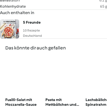
Ballaststoff
6.1 g
Kohlenhydrate
65 g
Auch enthalten in
5 Freunde
10 Rezepte
Deutschland
Das könnte dir auch gefallen
Fusilli-Salat mit
Pasta mit
Lachsbällch
Mozzarella-Sauce
Mettbällchen und
Spinatrahm