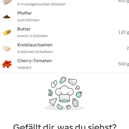
400 g
in mundgerechten Stücken
Pfeffer
zum Würzen
Butter
120 g
weich, in Stücken
Knoblauchzehen
2
in dünnen Scheiben
Cherry-Tomaten
500 g
halbiert
Gefällt dir, was du siehst?